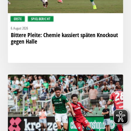
ERSTE
SPIELBERICHT
6. August 2026
Bittere Pleite: Chemie kassiert späten Knockout
gegen Halle
“Einer
für
alle,
alle
für
einen!”
–
Chemie