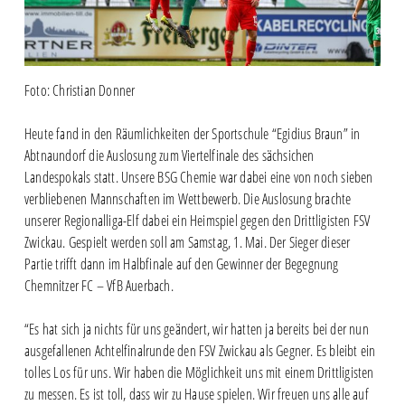
Foto: Christian Donner
Heute fand in den Räumlichkeiten der Sportschule “Egidius Braun” in
Abtnaundorf die Auslosung zum Viertelfinale des sächsichen
Landespokals statt. Unsere BSG Chemie war dabei eine von noch sieben
verbliebenen Mannschaften im Wettbewerb. Die Auslosung brachte
unserer Regionalliga-Elf dabei ein Heimspiel gegen den Drittligisten FSV
Zwickau. Gespielt werden soll am Samstag, 1. Mai. Der Sieger dieser
Partie trifft dann im Halbfinale auf den Gewinner der Begegnung
Chemnitzer FC – VfB Auerbach.
“Es hat sich ja nichts für uns geändert, wir hatten ja bereits bei der nun
ausgefallenen Achtelfinalrunde den FSV Zwickau als Gegner. Es bleibt ein
tolles Los für uns. Wir haben die Möglichkeit uns mit einem Drittligisten
zu messen. Es ist toll, dass wir zu Hause spielen. Wir freuen uns alle auf