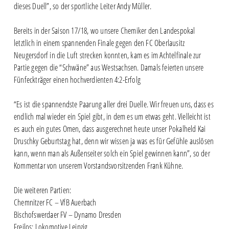
dieses Duell”, so der sportliche Leiter Andy Müller.
Bereits in der Saison 17/18, wo unsere Chemiker den Landespokal
letztlich in einem spannenden Finale gegen den FC Oberlausitz
Neugersdorf in die Luft strecken konnten, kam es im Achtelfinale zur
Partie gegen die “Schwäne” aus Westsachsen. Damals feierten unsere
Fünfeckträger einen hochverdienten 4:2-Erfolg
“Es ist die spannendste Paarung aller drei Duelle. Wir freuen uns, dass es
endlich mal wieder ein Spiel gibt, in dem es um etwas geht. Vielleicht ist
es auch ein gutes Omen, dass ausgerechnet heute unser Pokalheld Kai
Druschky Geburtstag hat, denn wir wissen ja was es für Gefühle auslösen
kann, wenn man als Außenseiter solch ein Spiel gewinnen kann”, so der
Kommentar von unserem Vorstandsvorsitzenden Frank Kühne.
Die weiteren Partien:
Chemnitzer FC – VfB Auerbach
Bischofswerdaer FV – Dynamo Dresden
Freilos: Lokomotive Leipzig