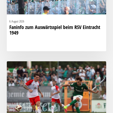
6. August 2026
Faninfo zum Auswärtsspiel beim RSV Eintracht
1949
Bittere
Pleite:
Chemie
kassiert
späten
Knockout
gegen
Halle