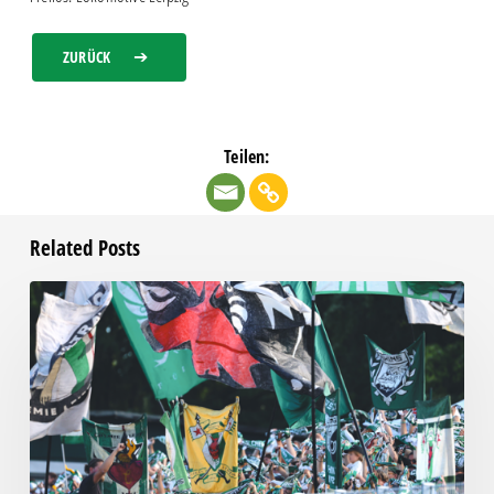
ZURÜCK
Teilen:
Related Posts
Faninfo
zum
Auswärtsspiel
beim
RSV
Eintracht
1949