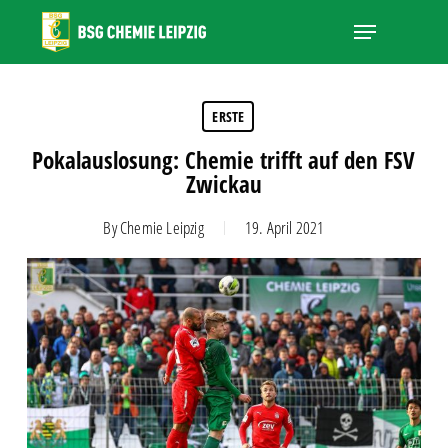
Skip
Menu
to
main
Close
content
Menu
ERSTE
Pokalauslosung: Chemie trifft auf den FSV
Zwickau
By
Chemie Leipzig
19. April 2021