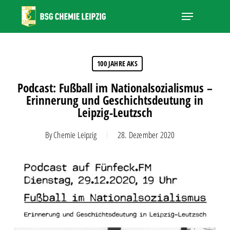
Skip
Menu
to
main
Close
content
Menu
100 JAHRE AKS
Podcast: Fußball im Nationalsozialismus –
Erinnerung und Geschichtsdeutung in
Leipzig-Leutzsch
By
Chemie Leipzig
28. Dezember 2020