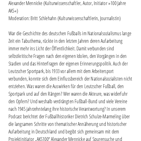
Alexander Mennicke (Kulturwissenschaftler, Autor, Initiator »100 Jahre
AKS«)
Moderation: Britt Schlehahn (Kulturwissenschaftlerin, Journalistin)
War die Geschichte des deutschen Fußballs im Nationalsozialismus lange
Zeit ein Tabuthema, rückte in den letzten Jahren deren Aufarbeitung
immer mehr ins Licht der Öffentlichkeit. Damit verbunden sind
selbstkritische Fragen nach den eigenen Idolen, den Vorgängen in den
Stadien und das Hinterfragen der eigenen Erinnerungspolitik. Auch der
Leutzscher Sportpark, bis 1933 vor allem mit dem Arbeitersport
verbunden, konnte sich dem Einflussbereich der Nationalsozialisten nicht
entziehen. Was waren die Auswirken für den Leutzscher Fußball, den
Sportpark und auf den Rängen? Wer waren die Akteure, was widerfuhr
den Opfern? Und weshalb verdrängten Fußball-Bund und viele Vereine
nach 1945 jahrzehntelang ihre historische Verantwortung? In unserem
Podcast berichtet der Fußballhistoriker Dietrich Schulze-Marmeling über
die langsamen Schritte von thematischer Annäherung und historischer
Aufarbeitung in Deutschland und begibt sich gemeinsam mit dem
Projektinitiator „AKS100“ Alexander Mennicke auf Spurensuche und