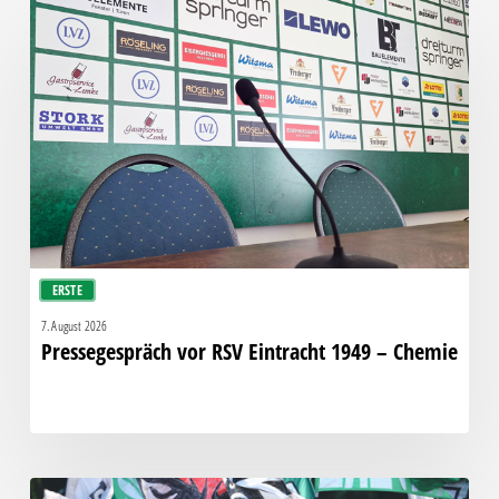
Pressegespräch
vor
RSV
Eintracht
1949
–
Chemie
ERSTE
7. August 2026
Pressegespräch vor RSV Eintracht 1949 – Chemie
Faninfo