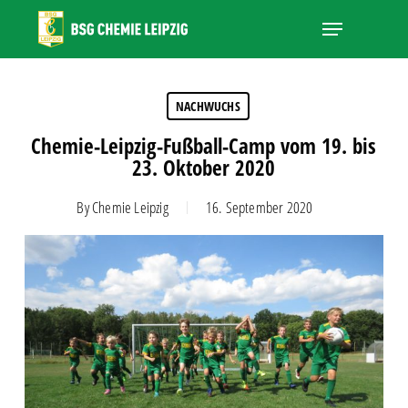
Skip
Menu
to
main
Close
content
Menu
NACHWUCHS
Chemie-Leipzig-Fußball-Camp vom 19. bis
23. Oktober 2020
By
Chemie Leipzig
16. September 2020