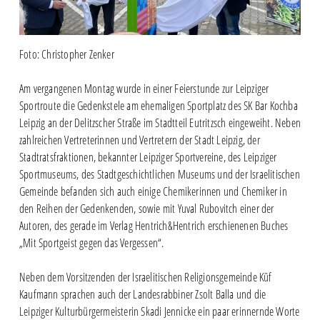
Foto: Christopher Zenker
Am vergangenen Montag wurde in einer Feierstunde zur Leipziger
Sportroute die Gedenkstele am ehemaligen Sportplatz des SK Bar Kochba
Leipzig an der Delitzscher Straße im Stadtteil Eutritzsch eingeweiht. Neben
zahlreichen Vertreterinnen und Vertretern der Stadt Leipzig, der
Stadtratsfraktionen, bekannter Leipziger Sportvereine, des Leipziger
Sportmuseums, des Stadtgeschichtlichen Museums und der Israelitischen
Gemeinde befanden sich auch einige Chemikerinnen und Chemiker in
den Reihen der Gedenkenden, sowie mit Yuval Rubovitch einer der
Autoren, des gerade im Verlag Hentrich&Hentrich erschienenen Buches
„Mit Sportgeist gegen das Vergessen“.
Neben dem Vorsitzenden der Israelitischen Religionsgemeinde Küf
Kaufmann sprachen auch der Landesrabbiner Zsolt Balla und die
Leipziger Kulturbürgermeisterin Skadi Jennicke ein paar erinnernde Worte