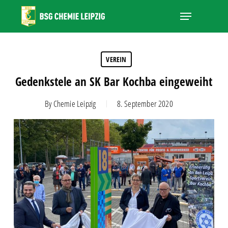
Skip
Menu
to
main
Close
content
Menu
VEREIN
Gedenkstele an SK Bar Kochba eingeweiht
By
Chemie Leipzig
8. September 2020