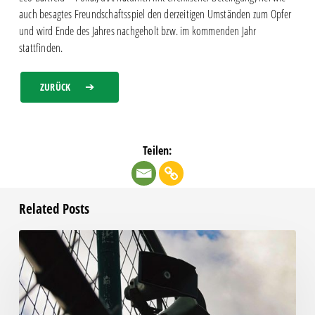
auch besagtes Freundschaftsspiel den derzeitigen Umständen zum Opfer
und wird Ende des Jahres nachgeholt bzw. im kommenden Jahr
stattfinden.
ZURÜCK
Teilen:
Related Posts
Unsere
Becherpfand-
Aktion:
Gemeinsam
für