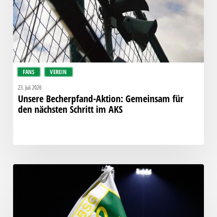
den
nächsten
Schritt
im
AKS
FANS
VEREIN
23. Juli 2026
Unsere Becherpfand-Aktion: Gemeinsam für
den nächsten Schritt im AKS
Kompassmodell
gezielt
verwässert:
Chemie
lehnt