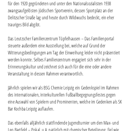
für den 1920 gegründeten und unter den Nationalsozialisten 1938
zwangsaufgelösten jüdischen Sportverein, dessen Sportplatz an der
Delitzscher Straße lag und heute durch Wildwuchs bedeckt, ein eher
trauriges Bild abgibt.
Das Leutzscher Familienzentrum Tüpfelhausen – Das Familienportal
steuerte außerdem eine Ausstellung bei, welche auf Grund der
Witterungsbedingungen am Tag der Einweihung leider nicht präsentiert
werden konnte. Selbes Familienzentrum engagiert sich sehr in der
Erinnerungskultur und zeichnet sich auch für die eine oder andere
Veranstaltung in dessen Rahmen verantwortlich.
Jährlich spielen wir als BSG Chemie Leipzig ein Gedenkspiel im Rahmen
des internationalen, interkulturellen Fußballbegegnungsfestes gegen
eine Auswahl von Spielern und Prominenten, welche im Gedenken als SK
Bar Kochba Leipzig auflaufen.
Das ebenfalls alljährlich stattfindende Jugendturnier um den Max- und
Leo Bartfeld – Pokal, u.A. natürlich mit chemischer Beteiligung, fiel wie