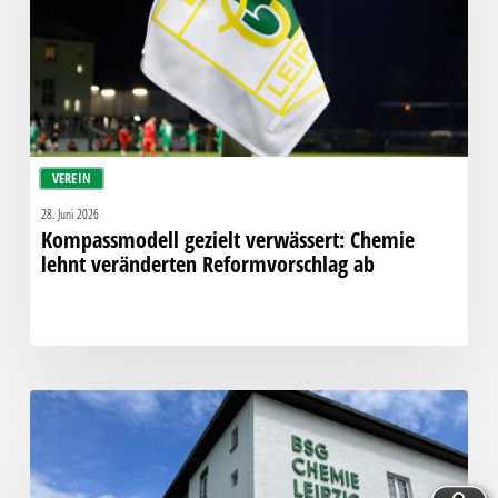
veränderten
Reformvorschlag
ab
VEREIN
28. Juni 2026
Kompassmodell gezielt verwässert: Chemie
lehnt veränderten Reformvorschlag ab
Die
Geschäftsstelle
bleibt
morgen