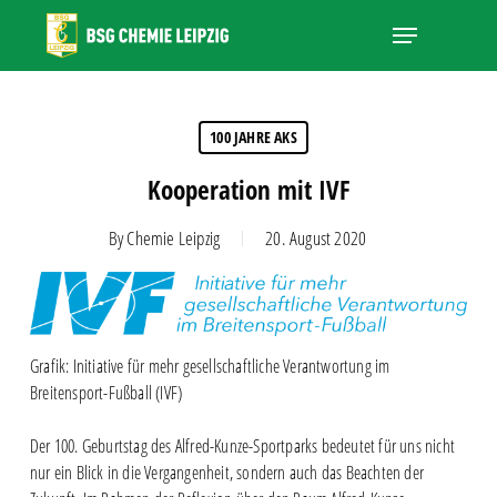
Skip
Menu
to
main
Close
content
Menu
100 JAHRE AKS
Kooperation mit IVF
By
Chemie Leipzig
20. August 2020
Grafik: Initiative für mehr gesellschaftliche Verantwortung im
Breitensport-Fußball (IVF)
Der 100. Geburtstag des Alfred-Kunze-Sportparks bedeutet für uns nicht
nur ein Blick in die Vergangenheit, sondern auch das Beachten der