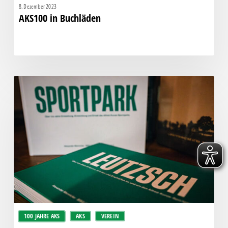
8. Dezember 2023
AKS100 in Buchläden
Lesungen
zu
100
Jahre
AKS
100 JAHRE AKS
AKS
VEREIN