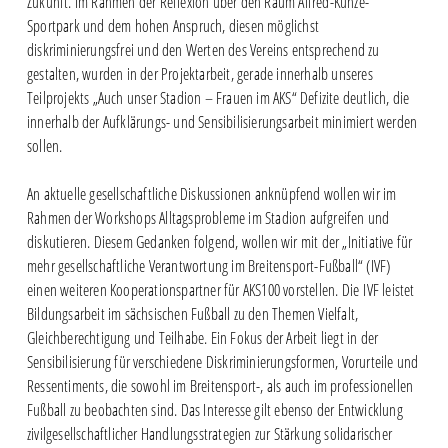
Zukunft. Im Rahmen der Reflexion über den Raum Alfred-Kunze-
Sportpark und dem hohen Anspruch, diesen möglichst
diskriminierungsfrei und den Werten des Vereins entsprechend zu
gestalten, wurden in der Projektarbeit, gerade innerhalb unseres
Teilprojekts „Auch unser Stadion – Frauen im AKS“ Defizite deutlich, die
innerhalb der Aufklärungs- und Sensibilisierungsarbeit minimiert werden
sollen.
An aktuelle gesellschaftliche Diskussionen anknüpfend wollen wir im
Rahmen der Workshops Alltagsprobleme im Stadion aufgreifen und
diskutieren. Diesem Gedanken folgend, wollen wir mit der „Initiative für
mehr gesellschaftliche Verantwortung im Breitensport-Fußball“ (IVF)
einen weiteren Kooperationspartner für AKS100 vorstellen. Die IVF leistet
Bildungsarbeit im sächsischen Fußball zu den Themen Vielfalt,
Gleichberechtigung und Teilhabe. Ein Fokus der Arbeit liegt in der
Sensibilisierung für verschiedene Diskriminierungsformen, Vorurteile und
Ressentiments, die sowohl im Breitensport-, als auch im professionellen
Fußball zu beobachten sind. Das Interesse gilt ebenso der Entwicklung
zivilgesellschaftlicher Handlungsstrategien zur Stärkung solidarischer