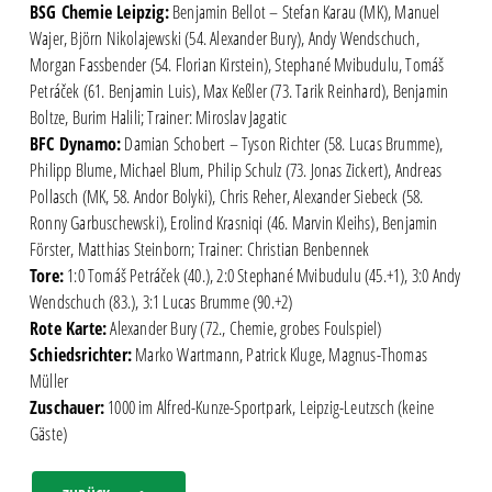
BSG Chemie Leipzig
:
Benjamin Bellot – Stefan Karau (MK), Manuel
Wajer, Björn Nikolajewski (54. Alexander Bury), Andy Wendschuch,
Morgan Fassbender (54. Florian Kirstein), Stephané Mvibudulu, Tomáš
Petráček (61. Benjamin Luis), Max Keßler (73. Tarik Reinhard), Benjamin
Boltze, Burim Halili; Trainer: Miroslav Jagatic
BFC Dynamo:
Damian Schobert – Tyson Richter (58. Lucas Brumme),
Philipp Blume, Michael Blum, Philip Schulz (73. Jonas Zickert), Andreas
Pollasch (MK, 58. Andor Bolyki), Chris Reher, Alexander Siebeck (58.
Ronny Garbuschewski), Erolind Krasniqi (46. Marvin Kleihs), Benjamin
Förster, Matthias Steinborn; Trainer: Christian Benbennek
Tore:
1:0 Tomáš Petráček (40.), 2:0 Stephané Mvibudulu (45.+1), 3:0 Andy
Wendschuch (83.), 3:1 Lucas Brumme (90.+2)
Rote Karte:
Alexander Bury (72., Chemie, grobes Foulspiel)
Schiedsrichter:
Marko Wartmann, Patrick Kluge, Magnus-Thomas
Müller
Zuschauer:
1000 im Alfred-Kunze-Sportpark, Leipzig-Leutzsch (keine
Gäste)