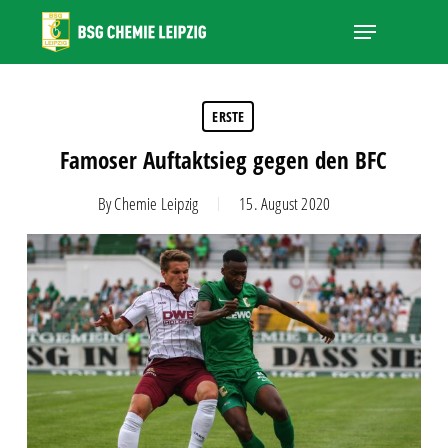
Skip
Menu
to
main
Close
content
Menu
ERSTE
Famoser Auftaktsieg gegen den BFC
By
Chemie Leipzig
15. August 2020