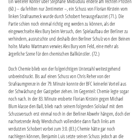
Ein weiterer Konter über Stephané Mvibudulu endete am rechten Pfosten
(60.) – da fehlten nur Zentimeter –, ein Schuss von Florian Kirstein vom
linken Strafraumeck wurde durch Schobert herausgefaustet (71.). Die
Partie schien noch einmal richtig eng werden zu können, als der
eingewechselte Alex Bury beim Versuch, den Spielaufbau der Berliner zu
verhindern, ausrutschte und deshalb den Berliner Schulz von den Beinen
holte. Marko Wartmann verwies Alex Bury vom Feld, eine mehr als
ärgerliche Szene für den chemischen Ballkünstler. (72.)
Doch Chemie blieb von der folgerichtigen Unterzahl weitestgehend
unbeeindruckt. Bis auf einen Schuss von Chris Reher von der
Strafraumgrenze in der 79. Minute konnte der BFC keinerlei Vorteil aus
der Schwächung der Gastgeber ziehen. Im Gegenteil: Chemie legte sogar
noch nach. In der 83. Minute eroberte Florian Kirstein gegen Michael
Blum klasse den Ball, blieb nach seinem folgenden Sololauf mit dem
Schussversuch erst einmal noch in der Berliner Abwehr hängen, doch der
nachsetzende Andy Wendschuch vollendete dann flach links am
verdutzten Schobert vorbei zum 3:0. (83.) Chemie hätte gar noch
nachlegen können, Benjamin Luis setzte seinen Schuss jedoch an die