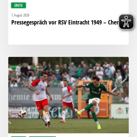
ERSTE
7. August 2026
Pressegespräch vor RSV Eintracht 1949 – Chemie
Bittere
Pleite:
Chemie
kassiert
späten
Knockout
gegen
Halle