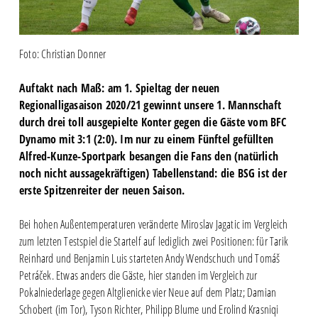
Foto: Christian Donner
Auftakt nach Maß: am 1. Spieltag der neuen
Regionalligasaison 2020/21 gewinnt unsere 1. Mannschaft
durch drei toll ausgepielte Konter gegen die Gäste vom BFC
Dynamo mit 3:1 (2:0). Im nur zu einem Fünftel gefüllten
Alfred-Kunze-Sportpark besangen die Fans den (natürlich
noch nicht aussagekräftigen) Tabellenstand: die BSG ist der
erste Spitzenreiter der neuen Saison.
Bei hohen Außentemperaturen veränderte Miroslav Jagatic im Vergleich
zum letzten Testspiel die Startelf auf lediglich zwei Positionen: für Tarik
Reinhard und Benjamin Luis starteten Andy Wendschuch und Tomáš
Petráček. Etwas anders die Gäste, hier standen im Vergleich zur
Pokalniederlage gegen Altglienicke vier Neue auf dem Platz; Damian
Schobert (im Tor), Tyson Richter, Philipp Blume und Erolind Krasniqi