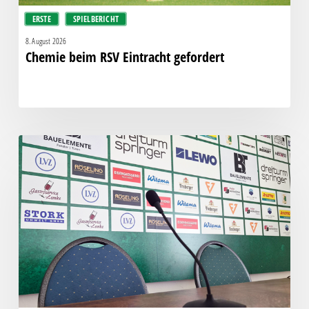
ERSTE
SPIELBERICHT
8. August 2026
Chemie beim RSV Eintracht gefordert
Pressegespräch
vor
RSV
Eintracht
1949
–
Chemie