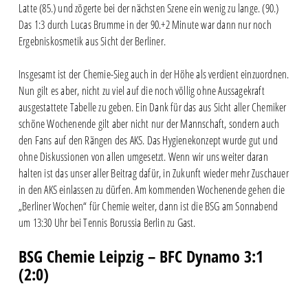
Latte (85.) und zögerte bei der nächsten Szene ein wenig zu lange. (90.)
Das 1:3 durch Lucas Brumme in der 90.+2 Minute war dann nur noch
Ergebniskosmetik aus Sicht der Berliner.
Insgesamt ist der Chemie-Sieg auch in der Höhe als verdient einzuordnen.
Nun gilt es aber, nicht zu viel auf die noch völlig ohne Aussagekraft
ausgestattete Tabelle zu geben. Ein Dank für das aus Sicht aller Chemiker
schöne Wochenende gilt aber nicht nur der Mannschaft, sondern auch
den Fans auf den Rängen des AKS. Das Hygienekonzept wurde gut und
ohne Diskussionen von allen umgesetzt. Wenn wir uns weiter daran
halten ist das unser aller Beitrag dafür, in Zukunft wieder mehr Zuschauer
in den AKS einlassen zu dürfen. Am kommenden Wochenende gehen die
„Berliner Wochen“ für Chemie weiter, dann ist die BSG am Sonnabend
um 13:30 Uhr bei Tennis Borussia Berlin zu Gast.
BSG Chemie Leipzig – BFC Dynamo 3:1
(2:0)