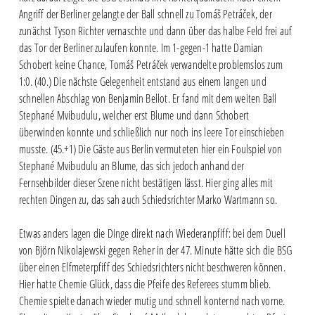
Angriff der Berliner gelangte der Ball schnell zu Tomáš Petráček, der
zunächst Tyson Richter vernaschte und dann über das halbe Feld frei auf
das Tor der Berliner zulaufen konnte. Im 1-gegen-1 hatte Damian
Schobert keine Chance, Tomáš Petráček verwandelte problemslos zum
1:0. (40.) Die nächste Gelegenheit entstand aus einem langen und
schnellen Abschlag von Benjamin Bellot. Er fand mit dem weiten Ball
Stephané Mvibudulu, welcher erst Blume und dann Schobert
überwinden konnte und schließlich nur noch ins leere Tor einschieben
musste. (45.+1) Die Gäste aus Berlin vermuteten hier ein Foulspiel von
Stephané Mvibudulu an Blume, das sich jedoch anhand der
Fernsehbilder dieser Szene nicht bestätigen lässt. Hier ging alles mit
rechten Dingen zu, das sah auch Schiedsrichter Marko Wartmann so.
Etwas anders lagen die Dinge direkt nach Wiederanpfiff: bei dem Duell
von Björn Nikolajewski gegen Reher in der 47. Minute hätte sich die BSG
über einen Elfmeterpfiff des Schiedsrichters nicht beschweren können.
Hier hatte Chemie Glück, dass die Pfeife des Referees stumm blieb.
Chemie spielte danach wieder mutig und schnell konternd nach vorne.