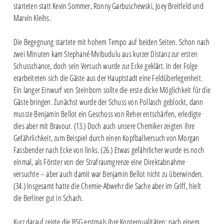
starteten statt Kevin Sommer, Ronny Garbuschewski, Joey Breitfeld und
Marvin Kleihs.
Die Begegnung startete mit hohem Tempo auf beiden Seiten. Schon nach
zwei Minuten kam Stephané Mvibudulu aus kurzer Distanz zur ersten
Schusschance, doch sein Versuch wurde zur Ecke geklärt. In der Folge
erarbeiteten sich die Gäste aus der Hauptstadt eine Feldüberlegenheit.
Ein langer Einwurf von Steinborn sollte die erste dicke Möglichkeit für die
Gäste bringen. Zunächst wurde der Schuss von Pollasch geblockt, dann
musste Benjamin Bellot ein Geschoss von Reher entschärfen, erledigte
dies aber mit Bravour. (13.) Doch auch unsere Chemiker zeigten ihre
Gefährlichkeit, zum Beispiel durch einen Kopfballversuch von Morgan
Fassbender nach Ecke von links. (26.) Etwas gefährlicher wurde es noch
einmal, als Förster von der Strafraumgrenze eine Direktabnahme
versuchte – aber auch damit war Benjamin Bellot nicht zu überwinden.
(34.) Insgesamt hatte die Chemie-Abwehr die Sache aber im Griff, hielt
die Berliner gut in Schach.
Kurz darauf zeigte die BSG erstmals ihre Konterqualitäten: nach einem