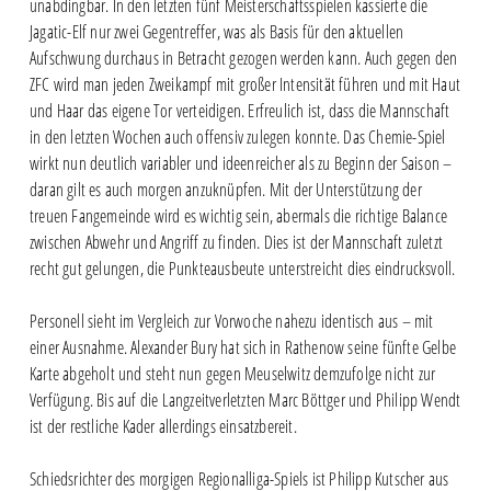
unabdingbar. In den letzten fünf Meisterschaftsspielen kassierte die
Jagatic-Elf nur zwei Gegentreffer, was als Basis für den aktuellen
Aufschwung durchaus in Betracht gezogen werden kann. Auch gegen den
ZFC wird man jeden Zweikampf mit großer Intensität führen und mit Haut
und Haar das eigene Tor verteidigen. Erfreulich ist, dass die Mannschaft
in den letzten Wochen auch offensiv zulegen konnte. Das Chemie-Spiel
wirkt nun deutlich variabler und ideenreicher als zu Beginn der Saison –
daran gilt es auch morgen anzuknüpfen. Mit der Unterstützung der
treuen Fangemeinde wird es wichtig sein, abermals die richtige Balance
zwischen Abwehr und Angriff zu finden. Dies ist der Mannschaft zuletzt
recht gut gelungen, die Punkteausbeute unterstreicht dies eindrucksvoll.
Personell sieht im Vergleich zur Vorwoche nahezu identisch aus – mit
einer Ausnahme. Alexander Bury hat sich in Rathenow seine fünfte Gelbe
Karte abgeholt und steht nun gegen Meuselwitz demzufolge nicht zur
Verfügung. Bis auf die Langzeitverletzten Marc Böttger und Philipp Wendt
ist der restliche Kader allerdings einsatzbereit.
Schiedsrichter des morgigen Regionalliga-Spiels ist Philipp Kutscher aus