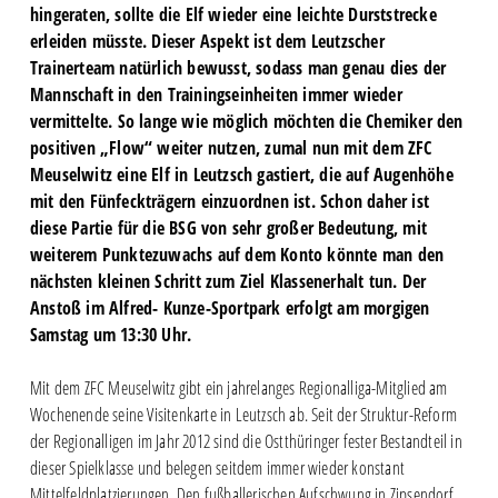
hingeraten, sollte die Elf wieder eine leichte Durststrecke
erleiden müsste. Dieser Aspekt ist dem Leutzscher
Trainerteam natürlich bewusst, sodass man genau dies der
Mannschaft in den Trainingseinheiten immer wieder
vermittelte. So lange wie möglich möchten die Chemiker den
positiven „Flow“ weiter nutzen, zumal nun mit dem ZFC
Meuselwitz eine Elf in Leutzsch gastiert, die auf Augenhöhe
mit den Fünfeckträgern einzuordnen ist. Schon daher ist
diese Partie für die BSG von sehr großer Bedeutung, mit
weiterem Punktezuwachs auf dem Konto könnte man den
nächsten kleinen Schritt zum Ziel Klassenerhalt tun. Der
Anstoß im Alfred- Kunze-Sportpark erfolgt am morgigen
Samstag um 13:30 Uhr.
Mit dem ZFC Meuselwitz gibt ein jahrelanges Regionalliga-Mitglied am
Wochenende seine Visitenkarte in Leutzsch ab. Seit der Struktur-Reform
der Regionalligen im Jahr 2012 sind die Ostthüringer fester Bestandteil in
dieser Spielklasse und belegen seitdem immer wieder konstant
Mittelfeldplatzierungen. Den fußballerischen Aufschwung in Zipsendorf