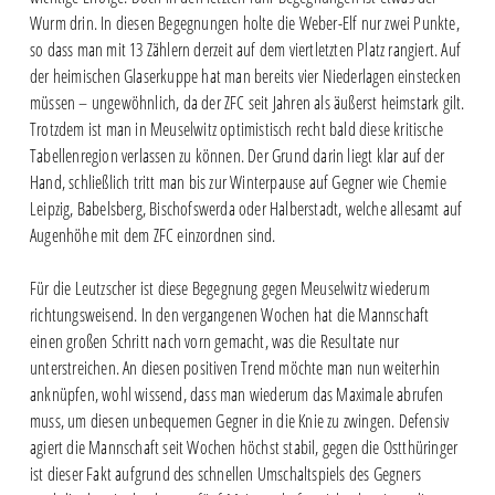
Wurm drin. In diesen Begegnungen holte die Weber-Elf nur zwei Punkte,
so dass man mit 13 Zählern derzeit auf dem viertletzten Platz rangiert. Auf
der heimischen Glaserkuppe hat man bereits vier Niederlagen einstecken
müssen – ungewöhnlich, da der ZFC seit Jahren als äußerst heimstark gilt.
Trotzdem ist man in Meuselwitz optimistisch recht bald diese kritische
Tabellenregion verlassen zu können. Der Grund darin liegt klar auf der
Hand, schließlich tritt man bis zur Winterpause auf Gegner wie Chemie
Leipzig, Babelsberg, Bischofswerda oder Halberstadt, welche allesamt auf
Augenhöhe mit dem ZFC einzordnen sind.
Für die Leutzscher ist diese Begegnung gegen Meuselwitz wiederum
richtungsweisend. In den vergangenen Wochen hat die Mannschaft
einen großen Schritt nach vorn gemacht, was die Resultate nur
unterstreichen. An diesen positiven Trend möchte man nun weiterhin
anknüpfen, wohl wissend, dass man wiederum das Maximale abrufen
muss, um diesen unbequemen Gegner in die Knie zu zwingen. Defensiv
agiert die Mannschaft seit Wochen höchst stabil, gegen die Ostthüringer
ist dieser Fakt aufgrund des schnellen Umschaltspiels des Gegners