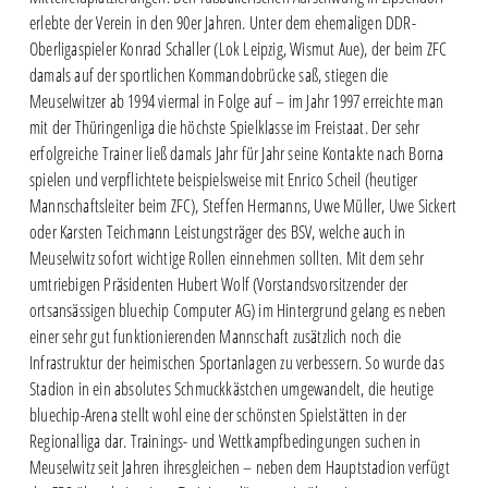
erlebte der Verein in den 90er Jahren. Unter dem ehemaligen DDR-
Oberligaspieler Konrad Schaller (Lok Leipzig, Wismut Aue), der beim ZFC
damals auf der sportlichen Kommandobrücke saß, stiegen die
Meuselwitzer ab 1994 viermal in Folge auf – im Jahr 1997 erreichte man
mit der Thüringenliga die höchste Spielklasse im Freistaat. Der sehr
erfolgreiche Trainer ließ damals Jahr für Jahr seine Kontakte nach Borna
spielen und verpflichtete beispielsweise mit Enrico Scheil (heutiger
Mannschaftsleiter beim ZFC), Steffen Hermanns, Uwe Müller, Uwe Sickert
oder Karsten Teichmann Leistungsträger des BSV, welche auch in
Meuselwitz sofort wichtige Rollen einnehmen sollten. Mit dem sehr
umtriebigen Präsidenten Hubert Wolf (Vorstandsvorsitzender der
ortsansässigen bluechip Computer AG) im Hintergrund gelang es neben
einer sehr gut funktionierenden Mannschaft zusätzlich noch die
Infrastruktur der heimischen Sportanlagen zu verbessern. So wurde das
Stadion in ein absolutes Schmuckkästchen umgewandelt, die heutige
bluechip-Arena stellt wohl eine der schönsten Spielstätten in der
Regionalliga dar. Trainings- und Wettkampfbedingungen suchen in
Meuselwitz seit Jahren ihresgleichen – neben dem Hauptstadion verfügt