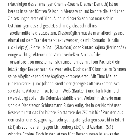
(Nachfolger des ehemaligen Chemie-Coachs Dietmar Demuth) ist nun
bereits in seiner fünften Saison in Meuselwitz und konnte die jährlichen
Zielsetzungen stets erfüllen. Auch in dieser Saison hat man sich in
Ostthüringen das Ziel gesetzt, sich möglichst schnell ins
Tabellenmittelfeld abzusetzen. Diesbezüglich musste man allerdings erst
einmal auf dem Transfermarkt aktiv werden, da mit Romario Hajrulla
(Lok Leipzig), Pierre Le Beau (Glauchau) oder Rintaro Yajima (Berliner AK)
einige wichtige Akteure den Verein verließen. Auch auf der
Torwartposition musste man sich umsehen, da mit Tom Pachulski ein
letztjähriger Keeper nach Kiel wechselte. Doch der ZFC konnte im Rahmen
seine Möglichkeiten diese Abgänge kompensieren. Mit Timo Mauer
(Chemnitzer FC) und Johann Breitfelder (Energie Cottbus) kamen zwei
spielstarke Akteure hinzu, Johann Weiß (Bautzen) und Tarik Reinhard
(Merseburg) sollen die Defensive stabilisieren. Weiterhin sicherte man
sich die Dienste von Schlussmann Ruben Aulig, der in der Nordhäuser
Reserve zuletzt das Tor hütete. So startete der ZFC mit fünf Punkten aus
den ersten drei Begegnungen sehr gut, später gelangen sowohl in Erfurt
(2:1) als auch daheim gegen Lichtenberg (2:0) und Auerbach (5:1)
wichtige Erfolge. Doch in den letzten fünf Begegnungen ist etwas der