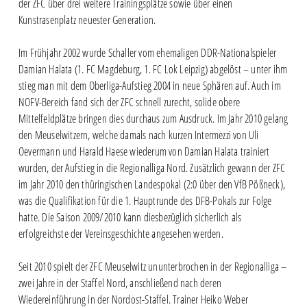
der ZFC über drei weitere Trainingsplätze sowie über einen
Kunstrasenplatz neuester Generation.
Im Frühjahr 2002 wurde Schaller vom ehemaligen DDR-Nationalspieler
Damian Halata (1. FC Magdeburg, 1. FC Lok Leipzig) abgelöst – unter ihm
stieg man mit dem Oberliga-Aufstieg 2004 in neue Sphären auf. Auch im
NOFV-Bereich fand sich der ZFC schnell zurecht, solide obere
Mittelfeldplätze bringen dies durchaus zum Ausdruck. Im Jahr 2010 gelang
den Meuselwitzern, welche damals nach kurzen Intermezzi von Uli
Oevermann und Harald Haese wiederum von Damian Halata trainiert
wurden, der Aufstieg in die Regionalliga Nord. Zusätzlich gewann der ZFC
im Jahr 2010 den thüringischen Landespokal (2:0 über den VfB Pößneck),
was die Qualifikation für die 1. Hauptrunde des DFB-Pokals zur Folge
hatte. Die Saison 2009/2010 kann diesbezüglich sicherlich als
erfolgreichste der Vereinsgeschichte angesehen werden.
Seit 2010 spielt der ZFC Meuselwitz ununterbrochen in der Regionalliga –
zwei Jahre in der Staffel Nord, anschließend nach deren
Wiedereinführung in der Nordost-Staffel. Trainer Heiko Weber