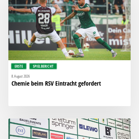
RSV
Eintracht
gefordert
ERSTE
SPIELBERICHT
8. August 2026
Chemie beim RSV Eintracht gefordert
Pressegespräch
vor
RSV