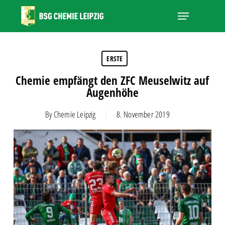
Skip
Menu
to
main
Close
content
Menu
ERSTE
Chemie empfängt den ZFC Meuselwitz auf
Augenhöhe
By
Chemie Leipzig
8. November 2019