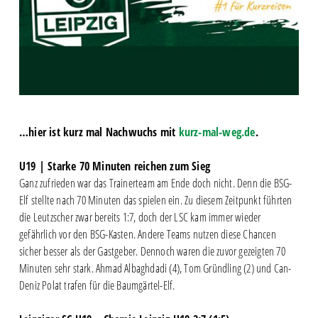
…hier ist kurz mal Nachwuchs mit
kurz-mal-weg.de
.
U19 | Starke 70 Minuten reichen zum Sieg
Ganz zufrieden war das Trainerteam am Ende doch nicht. Denn die BSG-
Elf stellte nach 70 Minuten das spielen ein. Zu diesem Zeitpunkt führten
die Leutzscher zwar bereits 1:7, doch der LSC kam immer wieder
gefährlich vor den BSG-Kasten. Andere Teams nutzen diese Chancen
sicher besser als der Gastgeber. Dennoch waren die zuvor gezeigten 70
Minuten sehr stark. Ahmad Albaghdadi (4), Tom Gründling (2) und Can-
Deniz Polat trafen für die Baumgärtel-Elf.