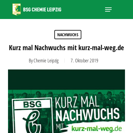
Skip
Menu
to
main
Close
content
Menu
NACHWUCHS
Kurz mal Nachwuchs mit kurz-mal-weg.de
By
Chemie Leipzig
7. Oktober 2019