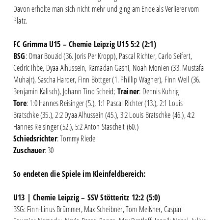
Davon erholte man sich nicht mehr und ging am Ende als Verlierer vom
Platz.
FC Grimma U15 – Chemie Leipzig U15 5:2 (2:1)
BSG
: Omar Bouzid (36. Joris Per Kropp), Pascal Richter, Carlo Seifert,
Cedric Ihbe, Dyaa Alhussein, Ramadan Gashi, Noah Monien (33. Mustafa
Muhajr), Sascha Harder, Finn Böttger (1. Phillip Wagner), Finn Weil (36.
Benjamin Kalisch), Johann Tino Scheid;
Trainer
: Dennis Kuhrig
Tore
: 1:0 Hannes Reisinger (5.), 1:1 Pascal Richter (13.), 2:1 Louis
Bratschke (35.), 2:2 Dyaa Alhussein (45.), 3:2 Louis Bratschke (46.), 4:2
Hannes Reisinger (52.), 5:2 Anton Stascheit (60.)
Schiedsrichter
: Tommy Riedel
Zuschauer
: 30
So endeten die Spiele im Kleinfeldbereich:
U13 | Chemie Leipzig – SSV Stötteritz 12:2 (5:0)
BSG: Finn-Linus Brümmer, Max Scheibner, Tom Meißner, Caspar