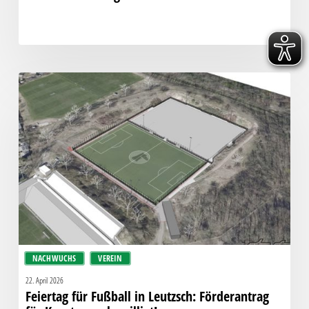
Feiertag
für
Fußball
in
Leutzsch:
Förderantrag
für
Kunstrasen
bewilligt!
NACHWUCHS
VEREIN
22. April 2026
Feiertag für Fußball in Leutzsch: Förderantrag