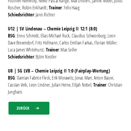
Fournier-Nemecky, Nevio Pascal Range, Max Drotleff, Jannik Nebel, Julius
Roscher, Robin Enkhardt;
Trainer
: Felix Haag
Schiedsrichter
: Janis Richter
U12 | SV Lindenau – Chemie Leipzig II 12:1 (8:0)
BSG
: Enno Schmidt, Elias-Michael Ruck, Claudius Schwonburg, Leon
Dave Brexendorf, Fritz Hofmann, Carlos Emilian Farkas, Florian Müller.
Luca James Whitehurst;
Trainer
: Max Seifer
Schiedsrichter
: Björn Nestler
U8 | SG LVB – Chemie Leipzig II 1:0 (Fairplay-Wertung)
BSG
: Damian Fabrice Fleck, Erik Morawitz, Jonas Marr, Anton Bauer,
Cassian Veik, Leon Lindner, Julian Heine, Elijah Nebel;
Trainer
: Christian
Junghans
ZURÜCK