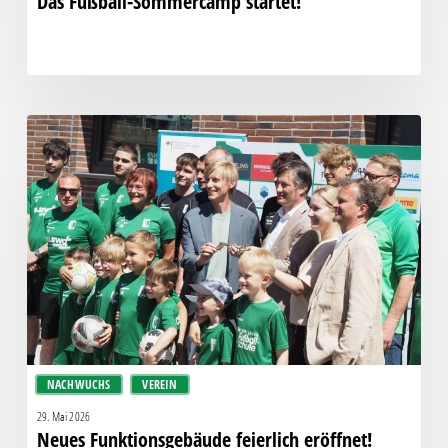
Das Fußball-Sommercamp startet!
Neues
Funktionsgebäude
feierlich
eröffnet!
NACHWUCHS
VEREIN
29. Mai 2026
Neues Funktionsgebäude feierlich eröffnet!