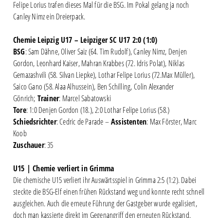
Felipe Lorius trafen dieses Mal für die BSG. Im Pokal gelang ja noch
Canley Nimz ein Dreierpack.
Chemie Leipzig U17 – Leipziger SC U17 2:0 (1:0)
BSG
: Sam Dähne, Oliver Saiz (64. Tim Rudolf), Canley Nimz, Denjen
Gordon, Leonhard Kaiser, Mahran Krabbes (72. Idris Polat), Niklas
Gemazashvili (58. Silvan Liepke), Lothar Felipe Lorius (72.Max Müller),
Saico Gano (58. Alaa Alhussein), Ben Schilling, Colin Alexander
Gönrich;
Trainer
: Marcel Sabatowski
Tore
: 1:0 Denjen Gordon (18.), 2:0 Lothar Felipe Lorius (58.)
Schiedsrichter
: Cedric de Parade –
Assistenten
: Max Förster, Marc
Koob
Zuschauer
: 35
U15 | Chemie verliert in Grimma
Die chemische U15 verliert ihr Auswärtsspiel in Grimma 2:5 (1:2). Dabei
steckte die BSG-Elf einen frühen Rückstand weg und konnte recht schnell
ausgleichen. Auch die erneute Führung der Gastgeber wurde egalisiert,
doch man kassierte direkt im Gegenangriff den erneuten Rückstand.