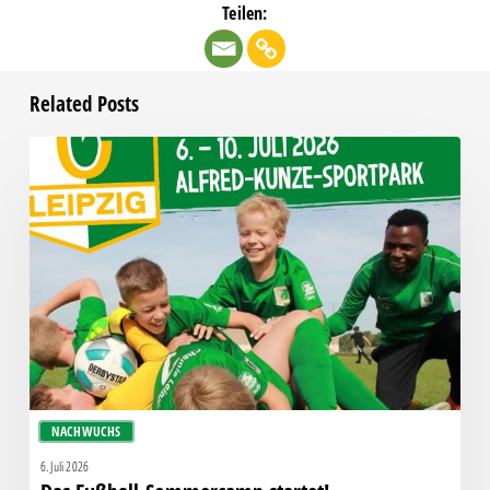
Teilen:
Related Posts
Das
Fußball-
Sommercamp
startet!
NACHWUCHS
6. Juli 2026