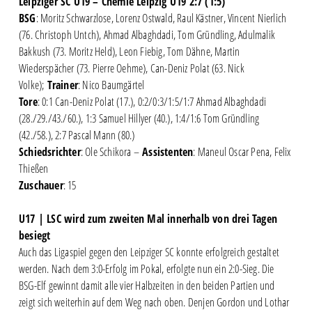
Leipziger SC U19 – Chemie Leipzig U19 2:7 (1:5)
BSG
: Moritz Schwarzlose, Lorenz Ostwald, Raul Kästner, Vincent Nierlich
(76. Christoph Untch), Ahmad Albaghdadi, Tom Gründling, Adulmalik
Bakkush (73. Moritz Held), Leon Fiebig, Tom Dähne, Martin
Wiederspächer (73. Pierre Oehme), Can-Deniz Polat (63. Nick
Volke);
Trainer
: Nico Baumgärtel
Tore
: 0:1 Can-Deniz Polat (17.), 0:2/0:3/1:5/1:7 Ahmad Albaghdadi
(28./29./43./60.), 1:3 Samuel Hillyer (40.), 1:4/1:6 Tom Gründling
(42./58.), 2:7 Pascal Mann (80.)
Schiedsrichter
: Ole Schikora –
Assistenten
: Maneul Oscar Pena, Felix
Thießen
Zuschauer
: 15
U17 | LSC wird zum zweiten Mal innerhalb von drei Tagen
besiegt
Auch das Ligaspiel gegen den Leipziger SC konnte erfolgreich gestaltet
werden. Nach dem 3:0-Erfolg im Pokal, erfolgte nun ein 2:0-Sieg. Die
BSG-Elf gewinnt damit alle vier Halbzeiten in den beiden Partien und
zeigt sich weiterhin auf dem Weg nach oben. Denjen Gordon und Lothar