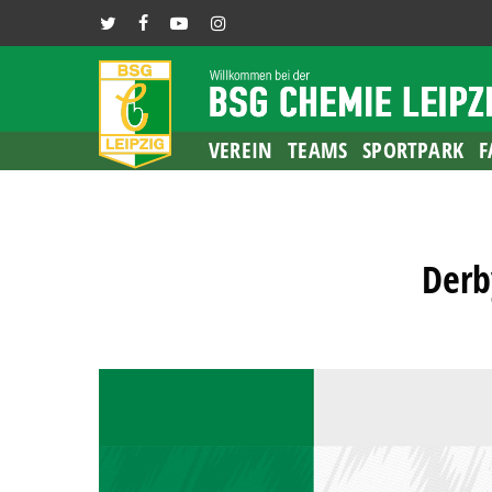
Skip
TWITTER
FACEBOOK
YOUTUBE
INSTAGRAM
to
main
content
VEREIN
TEAMS
SPORTPARK
F
Derb