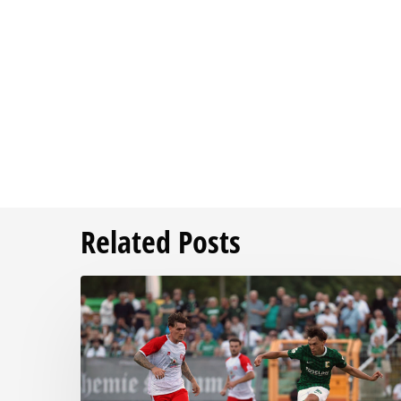
Related Posts
Bittere
Pleite:
Chemie
kassiert
späten