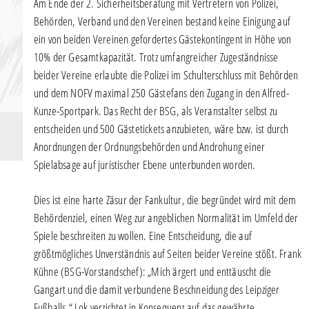
Am Ende der 2. Sicherheitsberatung mit Vertretern von Polizei,
Behörden, Verband und den Vereinen bestand keine Einigung auf
ein von beiden Vereinen gefordertes Gästekontingent in Höhe von
10% der Gesamtkapazität. Trotz umfangreicher Zugeständnisse
beider Vereine erlaubte die Polizei im Schulterschluss mit Behörden
und dem NOFV maximal 250 Gästefans den Zugang in den Alfred-
Kunze-Sportpark. Das Recht der BSG, als Veranstalter selbst zu
entscheiden und 500 Gästetickets anzubieten, wäre bzw. ist durch
Anordnungen der Ordnungsbehörden und Androhung einer
Spielabsage auf juristischer Ebene unterbunden worden.
Dies ist eine harte Zäsur der Fankultur, die begründet wird mit dem
Behördenziel, einen Weg zur angeblichen Normalität im Umfeld der
Spiele beschreiten zu wollen. Eine Entscheidung, die auf
größtmögliches Unverständnis auf Seiten beider Vereine stößt. Frank
Kühne (BSG-Vorstandschef): „Mich ärgert und enttäuscht die
Gangart und die damit verbundene Beschneidung des Leipziger
Fußballs.“ Lok verzichtet in Konsequenz auf das gewährte