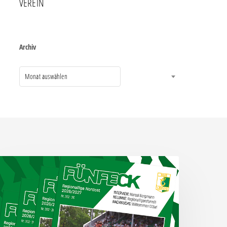
VEREIN
Archiv
Monat auswählen
ünfeck
r.
02
um
piel