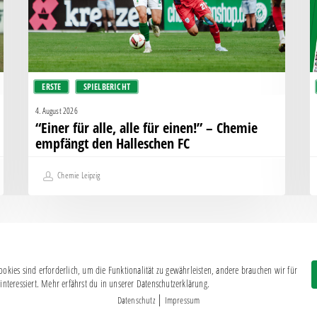
einen!”
g
–
d
Chemie
H
empfängt
den
ERSTE
SPIELBERICHT
Halleschen
FC
4. August 2026
“Einer für alle, alle für einen!” – Chemie
empfängt den Halleschen FC
Chemie Leipzig
okies sind erforderlich, um die Funktionalität zu gewährleisten, andere brauchen wir für
Impressum
|
Datenschutz
interessiert. Mehr erfährst du in unserer Datenschutzerklärung.
BSG CHEMIE LEIPZIG © 2026
|
Datenschutz
Impressum
MITGLIEDERZAHL: 2.816