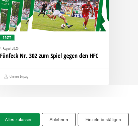
egen
en
FC
ERSTE
4. August 2026
Fünfeck Nr. 302 zum Spiel gegen den HFC
Chemie Leipzig
Alles zulassen
Ablehnen
Einzeln bestätigen
Share