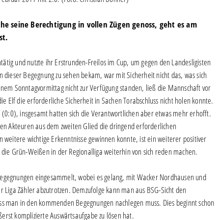
e seine Berechtigung in vollen Zügen genoss, geht es am
st.
ätig und nutzte ihr Erstrunden-Freilos im Cup, um gegen den Landesligisten
n dieser Begegnung zu sehen bekam, war mit Sicherheit nicht das, was sich
jenem Sonntagvormittag nicht zur Verfügung standen, ließ die Mannschaft vor
ie Elf die erforderliche Sicherheit in Sachen Torabschluss nicht holen konnte.
0 (0:0), insgesamt hatten sich die Verantwortlichen aber etwas mehr erhofft.
 den Akteuren aus dem zweiten Glied die dringend erforderlichen
n weitere wichtige Erkenntnisse gewinnen konnte, ist ein weiterer positiver
n die Grün-Weißen in der Regionalliga weiterhin von sich reden machen.
i Begegnungen eingesammelt, wobei es gelang, mit Wacker Nordhausen und
er Liga Zähler abzutrotzen. Demzufolge kann man aus BSG-Sicht den
dass man in den kommenden Begegnungen nachlegen muss. Dies beginnt schon
st komplizierte Auswärtsaufgabe zu lösen hat.