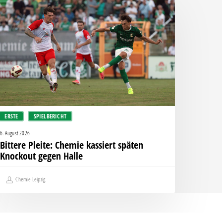
eite:
hemie
assiert
päten
nockout
egen
alle
ERSTE
SPIELBERICHT
6. August 2026
Bittere Pleite: Chemie kassiert späten
Knockout gegen Halle
Chemie Leipzig