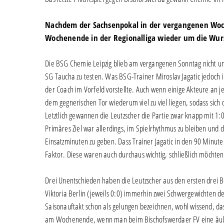
Nachdem der Sachsenpokal in der vergangenen Woch
Wochenende in der Regionalliga wieder um die Wur
Die BSG Chemie Leipzig blieb am vergangenen Sonntag nicht unt
SG Taucha zu testen. Was BSG-Trainer Miroslav Jagatic jedoch i
der Coach im Vorfeld vorstellte. Auch wenn einige Akteure an 
dem gegnerischen Tor wiederum viel zu viel liegen, sodass sich d
Letztlich gewannen die Leutzscher die Partie zwar knapp mit 1:
Primäres Ziel war allerdings, im Spielrhythmus zu bleiben und
Einsatzminuten zu geben. Dass Trainer Jagatic in den 90 Minute
Faktor. Diese waren auch durchaus wichtig, schließlich möchte
Drei Unentschieden haben die Leutzscher aus den ersten dre
Viktoria Berlin (jeweils 0:0) immerhin zwei Schwergewichten d
Saisonauftakt schon als gelungen bezeichnen, wohl wissend, 
am Wochenende, wenn man beim Bischofswerdaer FV eine äußer