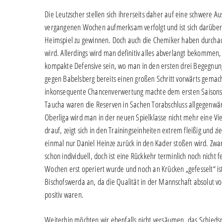
Die Leutzscher stellen sich ihrerseits daher auf eine schwere 
vergangenen Wochen aufmerksam verfolgt und ist sich darüber 
Heimspiel zu gewinnen. Doch auch die Chemiker haben durchaus
wird. Allerdings wird man definitiv alles abverlangt bekommen,
kompakte Defensive sein, wo man in den ersten drei Begegnung
gegen Babelsberg bereits einen großen Schritt vorwärts gemach
inkonsequente Chancenverwertung machte dem ersten Saisonsie
Taucha waren die Reserven in Sachen Torabschluss allgegenwärtig
Oberliga wird man in der neuen Spielklasse nicht mehr eine Vi
drauf, zeigt sich in den Trainingseinheiten extrem fleißig und zie
einmal nur Daniel Heinze zurück in den Kader stoßen wird. Zwa
schon individuell, doch ist eine Rückkehr terminlich noch nicht f
Wochen erst operiert wurde und noch an Krücken „gefesselt“ ist
Bischofswerda an, da die Qualität in der Mannschaft absolut vo
positiv waren.
Weiterhin möchten wir ebenfalls nicht versäumen, das Schiedsri