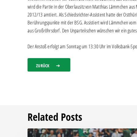
wird die Partie in der Oberlausitz von Matthias Lämmchen aus M
2012/13 amtiert. Als Schiedsrichter-Assistent hatte der Ostthü
Berührungspunkte mit der BSG. Assistiert wird Lämmchen vom 
aus Großröhrsdorf. Den Unparteiischen wünschen wir ein gutes
Der Anstoß erfolgt am Sonntag um 13:30 Uhr im Volksbank-Spo
ZURÜCK
Related Posts
Chemie