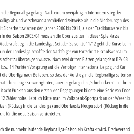
n die Regionalliga gelang. Nach einem zweijährigen Intermezzo stieg der
alliga ab und verschwand anschließend zeitweise bis in die Niederungen des
t Sicherheit zwischen den Jahren 2006 bis 2011, als der Traditionsverein bis
ch in der Saison 2003/04 mussten die Oberlausitzer in dieser Spielklasse
iederaufstieg in die Landesliga. Seit der Saison 2011/12 geht die Kurve beim
 in der Landesliga schaffte der Nachfolger von Fortschritt Bischofswerda im
s sofort zu überzeugen wusste. Nach zwei dritten Plätzen gelang dem BFV 08
 bzw. 14 Punkten Vorsprung auf die Verfolger International Leipzig und Carl
 die Oberliga nach Belieben, so dass der Aufstieg in die Regionalliga selten so
 natürlich einige Schwierigkeiten, aber es gelang den „Schiebockern“ mit ihren
mit acht Punkten aus den ersten vier Begegnungen bildete eine Serie von Ende
n 12 Zähler holte. Letztlich hätte man im Volksbank-Sportpark an der Wesenitz
tzen (Rückzug in die Landesliga) und Oberlausitz Neugersdorf (Rückzug in die
cht für die neue Saison verzichteten.
auch die nunmehr laufende Regionalliga-Saison ein Kraftakt wird. Erschwerend