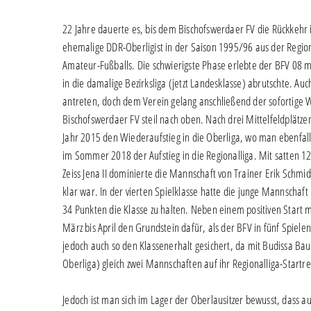
22 Jahre dauerte es, bis dem Bischofswerdaer FV die Rückkehr i
ehemalige DDR-Oberligist in der Saison 1995/96 aus der Region
Amateur-Fußballs. Die schwierigste Phase erlebte der BFV 08 mi
in die damalige Bezirksliga (jetzt Landesklasse) abrutschte. Au
antreten, doch dem Verein gelang anschließend der sofortige W
Bischofswerdaer FV steil nach oben. Nach drei Mittelfeldplätzen
Jahr 2015 den Wiederaufstieg in die Oberliga, wo man ebenfall
im Sommer 2018 der Aufstieg in die Regionalliga. Mit satten 12
Zeiss Jena II dominierte die Mannschaft von Trainer Erik Schmidt
klar war. In der vierten Spielklasse hatte die junge Mannschaft
34 Punkten die Klasse zu halten. Neben einem positiven Start 
März bis April den Grundstein dafür, als der BFV in fünf Spiele
jedoch auch so den Klassenerhalt gesichert, da mit Budissa Bau
Oberliga) gleich zwei Mannschaften auf ihr Regionalliga-Startre
Jedoch ist man sich im Lager der Oberlausitzer bewusst, dass 