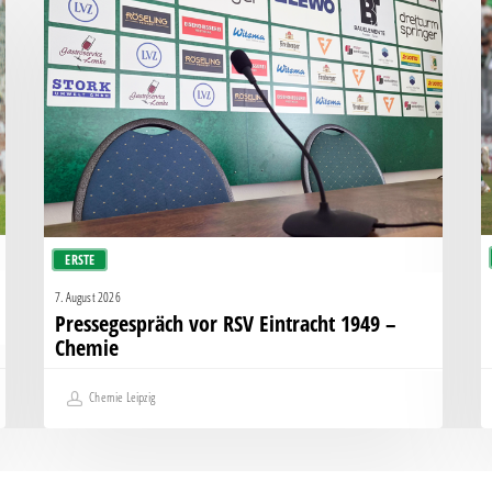
vor
Pl
RSV
C
Eintracht
k
1949
s
–
K
Chemie
g
H
ERSTE
7. August 2026
Pressegespräch vor RSV Eintracht 1949 –
Chemie
Chemie Leipzig