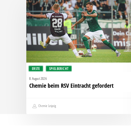
beim
RSV
Eintracht
gefordert
ERSTE
SPIELBERICHT
8. August 2026
Chemie beim RSV Eintracht gefordert
Chemie Leipzig