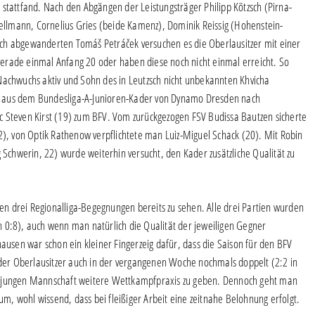
stattfand. Nach den Abgängen der Leistungsträger Philipp Kötzsch (Pirna-
llmann, Cornelius Gries (beide Kamenz), Dominik Reissig (Hohenstein-
ch abgewanderten Tomáš Petráček versuchen es die Oberlausitzer mit einer
erade einmal Anfang 20 oder haben diese noch nicht einmal erreicht. So
Nachwuchs aktiv und Sohn des in Leutzsch nicht unbekannten Khvicha
eure aus dem Bundesliga-A-Junioren-Kader von Dynamo Dresden nach
c Steven Kirst (19) zum BFV. Vom zurückgezogen FSV Budissa Bautzen sicherte
2), von Optik Rathenow verpflichtete man Luiz-Miguel Schack (20). Mit Robin
chwerin, 22) wurde weiterhin versucht, den Kader zusätzliche Qualität zu
sten drei Regionalliga-Begegnungen bereits zu sehen. Alle drei Partien wurden
 0:8), auch wenn man natürlich die Qualität der jeweiligen Gegner
hausen war schon ein kleiner Fingerzeig dafür, dass die Saison für den BFV
er Oberlausitzer auch in der vergangenen Woche nochmals doppelt (2:2 in
r jungen Mannschaft weitere Wettkampfpraxis zu geben. Dennoch geht man
 um, wohl wissend, dass bei fleißiger Arbeit eine zeitnahe Belohnung erfolgt.