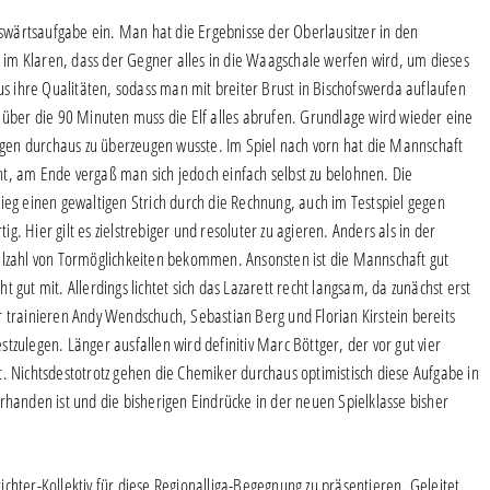
Auswärtsaufgabe ein. Man hat die Ergebnisse der Oberlausitzer in den
im Klaren, dass der Gegner alles in die Waagschale werfen wird, um dieses
 ihre Qualitäten, sodass man mit breiter Brust in Bischofswerda auflaufen
 über die 90 Minuten muss die Elf alles abrufen. Grundlage wird wieder eine
en durchaus zu überzeugen wusste. Im Spiel nach vorn hat die Mannschaft
t, am Ende vergaß man sich jedoch einfach selbst zu belohnen. Die
g einen gewaltigen Strich durch die Rechnung, auch im Testspiel gegen
. Hier gilt es zielstrebiger und resoluter zu agieren. Anders als in der
elzahl von Tormöglichkeiten bekommen. Ansonsten ist die Mannschaft gut
ht gut mit. Allerdings lichtet sich das Lazarett recht langsam, da zunächst erst
r trainieren Andy Wendschuch, Sebastian Berg und Florian Kirstein bereits
estzulegen. Länger ausfallen wird definitiv Marc Böttger, der vor gut vier
. Nichtsdestotrotz gehen die Chemiker durchaus optimistisch diese Aufgabe in
rhanden ist und die bisherigen Eindrücke in der neuen Spielklasse bisher
chter-Kollektiv für diese Regionalliga-Begegnung zu präsentieren. Geleitet