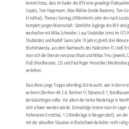
kommt hinzu, dass im Kader des BFV eine gewaltige Fluktuation 
Copitz), Tom Hagemann, Max Rülicke (beide Bautzen), Tom Gre
Ernstthal), Thomas Sonntag (Hildesheim) oder den nach Leutzs
komplett jungen Mannschaft. Sämtliche Zugänge des BFV sind g
wechselten mit Mika Schneider, Luca Shubitidze (einst im FCS-
Shubitidze) und Rudolf Sanin (alle 19 Jahre) gleich drei Akt
Bischofswerda, aus dem Nachwuchs des Halleschen FC stieß Eri
man sich die Dienste von Jonas Mack und Niklas Treu (jeweils 2
Fluß (Nordhausen, 23) und Paul Roger Henschke (Mecklenburg S
verleihen.
Dass diese junge Truppe allerdings Zeit braucht, war in den er
verloren (Berliner AK 2:4, Berliner FC Dynamo 0:1, Nordhausen
berücksichtigen sollte. Vor allem die herbe Niederlage in Nord
sehr schwer werden würde. Demzufolge testete man im Lager d
Hohenstein-Ernstthal, 1:2-Niederlage in Neugersdorf), um de
mit der aktuellen Situation in Bischofswerda bisher recht ruhig