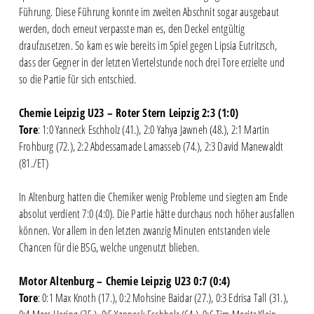
Führung. Diese Führung konnte im zweiten Abschnit sogar ausgebaut
werden, doch erneut verpasste man es, den Deckel entgültig
draufzusetzen. So kam es wie bereits im Spiel gegen Lipsia Eutritzsch,
dass der Gegner in der letzten Viertelstunde noch drei Tore erzielte und
so die Partie für sich entschied.
Chemie Leipzig U23 – Roter Stern Leipzig 2:3 (1:0)
Tore
: 1:0 Yanneck Eschholz (41.), 2:0 Yahya Jawneh (48.), 2:1 Martin
Frohburg (72.), 2:2 Abdessamade Lamasseb (74.), 2:3 David Manewaldt
(81./ET)
In Altenburg hatten die Chemiker wenig Probleme und siegten am Ende
absolut verdient 7:0 (4:0). Die Partie hätte durchaus noch höher ausfallen
können. Vor allem in den letzten zwanzig Minuten entstanden viele
Chancen für die BSG, welche ungenutzt blieben.
Motor Altenburg – Chemie Leipzig U23 0:7 (0:4)
Tore
: 0:1 Max Knoth (17.), 0:2 Mohsine Baidar (27.), 0:3 Edrisa Tall (31.),