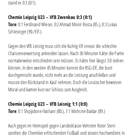
stand es 0:3 (0:1).
Chemie Leipzig U23 – VfB Zwenkau 0:3 (0:1)
Tore
: 0:1 Ferdinand Wieser, 0:2 Ahmad Monir Rosta (85.), 0:3 Lukas
Schlesinger (90./Elf.)
Gegen den VfB Leisnig muss sich die Kuhrig-Elf erneut die schlechte
Chancenverwertung ankreiden lassen. Nach 30 Minuten hätte die Partie
normalerweise entschieden sein müssen. Es hätte hier längst 3:0 stehen
können. In den zweiten 45 Minuten konnte die BSG-Elf, die bunt
durchgemischt wurde, nicht mehr an die Leistung anschließen und
musste den Rückstand in Kauf nehmen. Doch die Leutzscher bewiesen
Moral und kamen kurz vor Schluss zum Ausgleich.
Chemie Leipzig U23 – VfB Leisnig 1:1 (0:0)
Tore
: 0:1 Shqipdone Hashani (80.), 1:1 Mohsine Baidar (89.)
Auch gegen im Heimspiel gegen Landesklasse-Vertreter Roter Stern
spielten die Chemiker erfrischenden Fußball und gingen hochverdient in