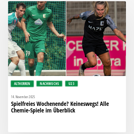
Spielfreies
Wochenende?
Keineswegs!
Alle
Chemie-
Spiele
im
Überblick
ALTHERREN
NACHWUCHS
U23
14. November 2025
Spielfreies Wochenende? Keineswegs! Alle
Chemie-Spiele im Überblick