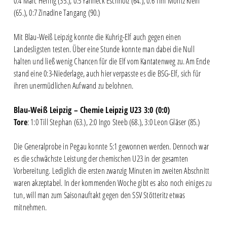
0:4 Marc Hering (35.), 0:5 Yanneck Eschholz (64.), 0:6 Tim Moritz Klein
(65.), 0:7 Zinadine Tangang (90.)
Mit Blau-Weiß Leipzig konnte die Kuhrig-Elf auch gegen einen
Landesligsten testen. Über eine Stunde konnte man dabei die Null
halten und ließ wenig Chancen für die Elf vom Kantatenweg zu. Am Ende
stand eine 0:3-Niederlage, auch hier verpasste es die BSG-Elf, sich für
ihren unermüdlichen Aufwand zu belohnen.
Blau-Weiß Leipzig – Chemie Leipzig U23 3:0 (0:0)
Tore
: 1:0 Till Stephan (63.), 2:0 Ingo Steeb (68.), 3:0 Leon Gläser (85.)
Die Generalprobe in Pegau konnte 5:1 gewonnen werden. Dennoch war
es die schwächste Leistung der chemischen U23 in der gesamten
Vorbereitung. Lediglich die ersten zwanzig Minuten im zweiten Abschnitt
waren akzeptabel. In der kommenden Woche gibt es also noch einiges zu
tun, will man zum Saisonauftakt gegen den SSV Stötteritz etwas
mitnehmen.