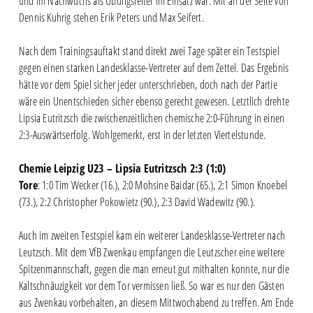
und im Nachwuchs als Übungsleiter im Einsatz war. Mit an der Seite von
Dennis Kuhrig stehen Erik Peters und Max Seifert.
Nach dem Trainingsauftakt stand direkt zwei Tage später ein Testspiel
gegen einen starken Landesklasse-Vertreter auf dem Zettel. Das Ergebnis
hätte vor dem Spiel sicher jeder unterschrieben, doch nach der Partie
wäre ein Unentschieden sicher ebenso gerecht gewesen. Letztlich drehte
Lipsia Eutritzsch die zwischenzeitlichen chemische 2:0-Führung in einen
2:3-Auswärtserfolg. Wohlgemerkt, erst in der letzten Viertelstunde.
Chemie Leipzig U23 – Lipsia Eutritzsch 2:3 (1:0)
Tore
: 1:0 Tim Wecker (16.), 2:0 Mohsine Baidar (65.), 2:1 Simon Knoebel
(73.), 2:2 Christopher Pokowietz (90.), 2:3 David Wadewitz (90.).
Auch im zweiten Testspiel kam ein weiterer Landesklasse-Vertreter nach
Leutzsch. Mit dem VfB Zwenkau empfangen die Leutzscher eine weitere
Spitzenmannschaft, gegen die man erneut gut mithalten konnte, nur die
Kaltschnäuzigkeit vor dem Tor vermissen ließ. So war es nur den Gästen
aus Zwenkau vorbehalten, an diesem Mittwochabend zu treffen. Am Ende