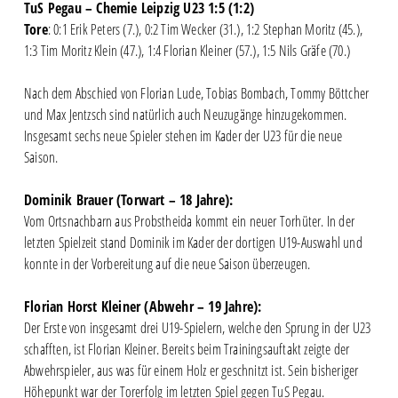
TuS Pegau – Chemie Leipzig U23 1:5 (1:2)
Tore
: 0:1 Erik Peters (7.), 0:2 Tim Wecker (31.), 1:2 Stephan Moritz (45.),
1:3 Tim Moritz Klein (47.), 1:4 Florian Kleiner (57.), 1:5 Nils Gräfe (70.)
Nach dem Abschied von Florian Lude, Tobias Bombach, Tommy Böttcher
und Max Jentzsch sind natürlich auch Neuzugänge hinzugekommen.
Insgesamt sechs neue Spieler stehen im Kader der U23 für die neue
Saison.
Dominik Brauer (Torwart – 18 Jahre):
Vom Ortsnachbarn aus Probstheida kommt ein neuer Torhüter. In der
letzten Spielzeit stand Dominik im Kader der dortigen U19-Auswahl und
konnte in der Vorbereitung auf die neue Saison überzeugen.
Florian Horst Kleiner (Abwehr – 19 Jahre):
Der Erste von insgesamt drei U19-Spielern, welche den Sprung in der U23
schafften, ist Florian Kleiner. Bereits beim Trainingsauftakt zeigte der
Abwehrspieler, aus was für einem Holz er geschnitzt ist. Sein bisheriger
Höhepunkt war der Torerfolg im letzten Spiel gegen TuS Pegau.