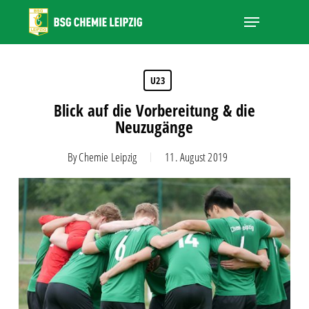
Skip
Menu
to
main
Close
content
Menu
U23
Blick auf die Vorbereitung & die
Neuzugänge
By
Chemie Leipzig
11. August 2019