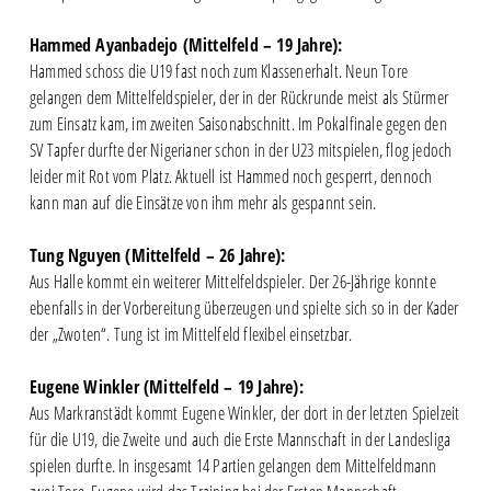
Hammed Ayanbadejo (Mittelfeld – 19 Jahre):
Hammed schoss die U19 fast noch zum Klassenerhalt. Neun Tore
gelangen dem Mittelfeldspieler, der in der Rückrunde meist als Stürmer
zum Einsatz kam, im zweiten Saisonabschnitt. Im Pokalfinale gegen den
SV Tapfer durfte der Nigerianer schon in der U23 mitspielen, flog jedoch
leider mit Rot vom Platz. Aktuell ist Hammed noch gesperrt, dennoch
kann man auf die Einsätze von ihm mehr als gespannt sein.
Tung Nguyen (Mittelfeld – 26 Jahre):
Aus Halle kommt ein weiterer Mittelfeldspieler. Der 26-Jährige konnte
ebenfalls in der Vorbereitung überzeugen und spielte sich so in der Kader
der „Zwoten“. Tung ist im Mittelfeld flexibel einsetzbar.
Eugene Winkler (Mittelfeld – 19 Jahre):
Aus Markranstädt kommt Eugene Winkler, der dort in der letzten Spielzeit
für die U19, die Zweite und auch die Erste Mannschaft in der Landesliga
spielen durfte. In insgesamt 14 Partien gelangen dem Mittelfeldmann