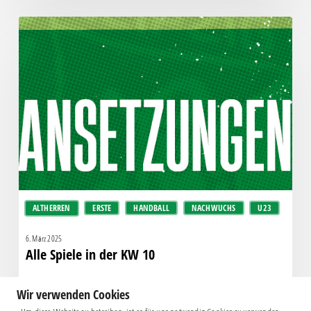
Alle
Spiele
in
der
KW
10
ALTHERREN
ERSTE
HANDBALL
NACHWUCHS
U23
6. März 2025
Alle Spiele in der KW 10
Wir verwenden Cookies