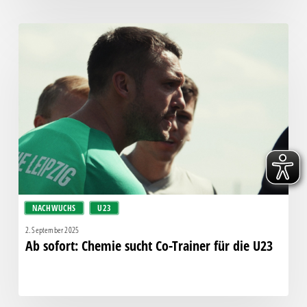
Ab
sofort:
Chemie
sucht
Co-
Trainer
für
die
U23
NACHWUCHS
U23
2. September 2025
Ab sofort: Chemie sucht Co-Trainer für die U23