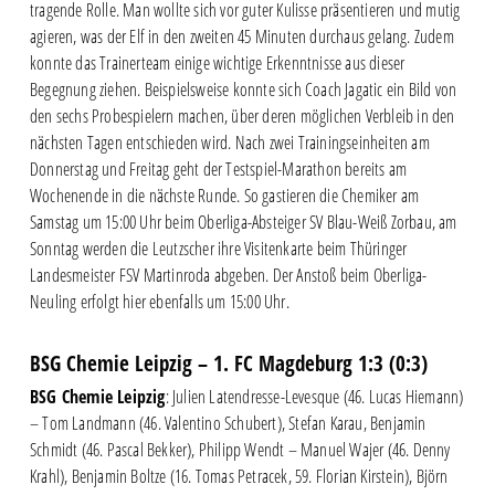
tragende Rolle. Man wollte sich vor guter Kulisse präsentieren und mutig
agieren, was der Elf in den zweiten 45 Minuten durchaus gelang. Zudem
konnte das Trainerteam einige wichtige Erkenntnisse aus dieser
Begegnung ziehen. Beispielsweise konnte sich Coach Jagatic ein Bild von
den sechs Probespielern machen, über deren möglichen Verbleib in den
nächsten Tagen entschieden wird. Nach zwei Trainingseinheiten am
Donnerstag und Freitag geht der Testspiel-Marathon bereits am
Wochenende in die nächste Runde. So gastieren die Chemiker am
Samstag um 15:00 Uhr beim Oberliga-Absteiger SV Blau-Weiß Zorbau, am
Sonntag werden die Leutzscher ihre Visitenkarte beim Thüringer
Landesmeister FSV Martinroda abgeben. Der Anstoß beim Oberliga-
Neuling erfolgt hier ebenfalls um 15:00 Uhr.
BSG Chemie Leipzig – 1. FC Magdeburg 1:3 (0:3)
BSG Chemie Leipzig
: Julien Latendresse-Levesque (46. Lucas Hiemann)
– Tom Landmann (46. Valentino Schubert), Stefan Karau, Benjamin
Schmidt (46. Pascal Bekker), Philipp Wendt – Manuel Wajer (46. Denny
Krahl), Benjamin Boltze (16. Tomas Petracek, 59. Florian Kirstein), Björn