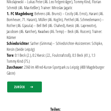
Nikolajewski – Lukas Peter (46. Leo Felgenträger), Tommy Kind, Florian
Schmidt (46. Max Keßler); Trainer: Miroslav Jagatic
1. FC Magdeburg
: Behrens (46. Brunst) – Costly (46. Ernst), Harant (46.
Bomheuer, 71. Harant), Müller (46. Koglin), Perthel (46. Schmedemann) –
Rother (46. Gjasula) – Bell Bell (46. Chahed), Kvesic (46. Laprevotte),
Jacobsen (46. Kanther), Kwadwo (46. Temp) – Beck (46. Rozcen); Trainer:
Krämer
Schiedsrichter
: Sather (Grimma) – Schiedsrichter-Assistenten: Schipke,
Kresin (beide Leipzig)
Tore
: 0:1 Beck (2.), 0:2 Kvesic (22., Foulstrafstoß), 0:3 Beck (41.), 1:3
Tommy Kind (75.)
Zuschauer
: 2360 im Alfred-Kunze-Sportpark zu Leipzig (400 Magdeburger
Gäste)
ZURÜCK
Teilen: