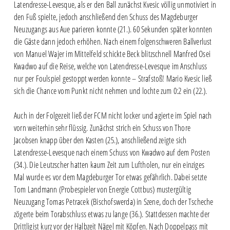
Latendresse-Levesque, als er den Ball zunächst Kvesic völlig unmotiviert in
den Fuß spielte, jedoch anschließend den Schuss des Magdeburger
Neuzugangs aus Aue parieren konnte (21.). 60 Sekunden später konnten
die Gäste dann jedoch erhöhen. Nach einem folgenschweren Ballverlust
von Manuel Wajer im Mittelfeld schickte Beck blitzschnell Manfred Osei
Kwadwo auf die Reise, welche von Latendresse-Levesque im Anschluss
nur per Foulspiel gestoppt werden konnte – Strafstoß! Mario Kvesic ließ
sich die Chance vom Punkt nicht nehmen und lochte zum 0:2 ein (22.).
Auch in der Folgezeit ließ der FCM nicht locker und agierte im Spiel nach
vorn weiterhin sehr flüssig. Zunächst strich ein Schuss von Thore
Jacobsen knapp über den Kasten (25.), anschließend zeigte sich
Latendresse-Levesque nach einem Schuss von Kwadwo auf dem Posten
(34.). Die Leutzscher hatten kaum Zeit zum Luftholen, nur ein einziges
Mal wurde es vor dem Magdeburger Tor etwas gefährlich. Dabei setzte
Tom Landmann (Probespieler von Energie Cottbus) mustergültig
Neuzugang Tomas Petracek (Bischofswerda) in Szene, doch der Tscheche
zögerte beim Torabschluss etwas zu lange (36.). Stattdessen machte der
Drittligist kurz vor der Halbzeit Nägel mit Köpfen. Nach Doppelpass mit