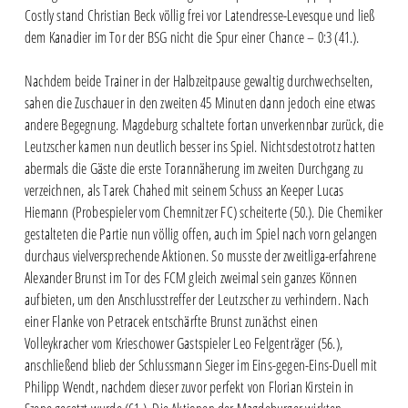
Costly stand Christian Beck völlig frei vor Latendresse-Levesque und ließ
dem Kanadier im Tor der BSG nicht die Spur einer Chance – 0:3 (41.).
Nachdem beide Trainer in der Halbzeitpause gewaltig durchwechselten,
sahen die Zuschauer in den zweiten 45 Minuten dann jedoch eine etwas
andere Begegnung. Magdeburg schaltete fortan unverkennbar zurück, die
Leutzscher kamen nun deutlich besser ins Spiel. Nichtsdestotrotz hatten
abermals die Gäste die erste Torannäherung im zweiten Durchgang zu
verzeichnen, als Tarek Chahed mit seinem Schuss an Keeper Lucas
Hiemann (Probespieler vom Chemnitzer FC) scheiterte (50.). Die Chemiker
gestalteten die Partie nun völlig offen, auch im Spiel nach vorn gelangen
durchaus vielversprechende Aktionen. So musste der zweitliga-erfahrene
Alexander Brunst im Tor des FCM gleich zweimal sein ganzes Können
aufbieten, um den Anschlusstreffer der Leutzscher zu verhindern. Nach
einer Flanke von Petracek entschärfte Brunst zunächst einen
Volleykracher vom Krieschower Gastspieler Leo Felgenträger (56.),
anschließend blieb der Schlussmann Sieger im Eins-gegen-Eins-Duell mit
Philipp Wendt, nachdem dieser zuvor perfekt von Florian Kirstein in