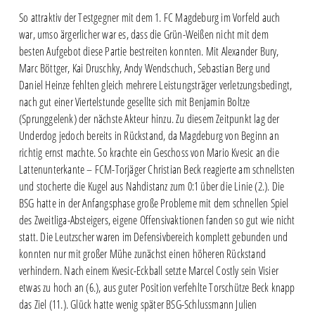
So attraktiv der Testgegner mit dem 1. FC Magdeburg im Vorfeld auch
war, umso ärgerlicher war es, dass die Grün-Weißen nicht mit dem
besten Aufgebot diese Partie bestreiten konnten. Mit Alexander Bury,
Marc Böttger, Kai Druschky, Andy Wendschuch, Sebastian Berg und
Daniel Heinze fehlten gleich mehrere Leistungsträger verletzungsbedingt,
nach gut einer Viertelstunde gesellte sich mit Benjamin Boltze
(Sprunggelenk) der nächste Akteur hinzu. Zu diesem Zeitpunkt lag der
Underdog jedoch bereits in Rückstand, da Magdeburg von Beginn an
richtig ernst machte. So krachte ein Geschoss von Mario Kvesic an die
Lattenunterkante – FCM-Torjäger Christian Beck reagierte am schnellsten
und stocherte die Kugel aus Nahdistanz zum 0:1 über die Linie (2.). Die
BSG hatte in der Anfangsphase große Probleme mit dem schnellen Spiel
des Zweitliga-Absteigers, eigene Offensivaktionen fanden so gut wie nicht
statt. Die Leutzscher waren im Defensivbereich komplett gebunden und
konnten nur mit großer Mühe zunächst einen höheren Rückstand
verhindern. Nach einem Kvesic-Eckball setzte Marcel Costly sein Visier
etwas zu hoch an (6.), aus guter Position verfehlte Torschütze Beck knapp
das Ziel (11.). Glück hatte wenig später BSG-Schlussmann Julien