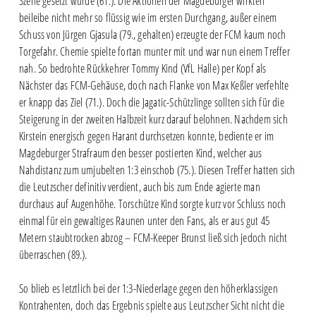
Szene gesetzt wurde (61.). Die Aktionen der Magdeburger wirkten
beileibe nicht mehr so flüssig wie im ersten Durchgang, außer einem
Schuss von Jürgen Gjasula (79., gehalten) erzeugte der FCM kaum noch
Torgefahr. Chemie spielte fortan munter mit und war nun einem Treffer
nah. So bedrohte Rückkehrer Tommy Kind (VfL Halle) per Kopf als
Nächster das FCM-Gehäuse, doch nach Flanke von Max Keßler verfehlte
er knapp das Ziel (71.). Doch die Jagatic-Schützlinge sollten sich für die
Steigerung in der zweiten Halbzeit kurz darauf belohnen. Nachdem sich
Kirstein energisch gegen Harant durchsetzen konnte, bediente er im
Magdeburger Strafraum den besser postierten Kind, welcher aus
Nahdistanz zum umjubelten 1:3 einschob (75.). Diesen Treffer hatten sich
die Leutzscher definitiv verdient, auch bis zum Ende agierte man
durchaus auf Augenhöhe. Torschütze Kind sorgte kurz vor Schluss noch
einmal für ein gewaltiges Raunen unter den Fans, als er aus gut 45
Metern staubtrocken abzog – FCM-Keeper Brunst ließ sich jedoch nicht
überraschen (89.).
So blieb es letztlich bei der 1:3-Niederlage gegen den höherklassigen
Kontrahenten, doch das Ergebnis spielte aus Leutzscher Sicht nicht die