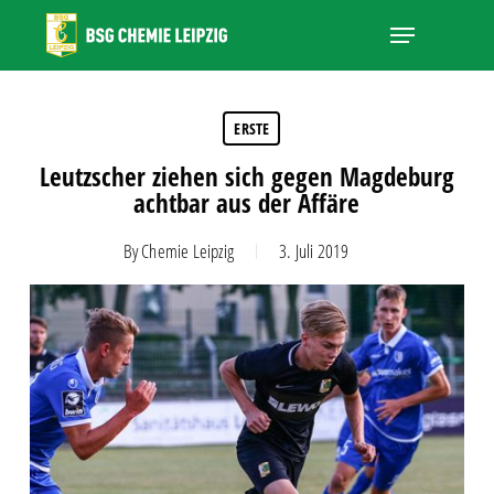
Skip
Menu
to
main
Close
content
Menu
ERSTE
Leutzscher ziehen sich gegen Magdeburg
achtbar aus der Affäre
By
Chemie Leipzig
3. Juli 2019