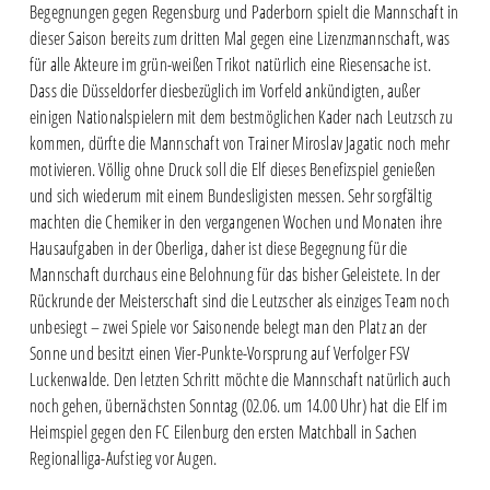
Begegnungen gegen Regensburg und Paderborn spielt die Mannschaft in
dieser Saison bereits zum dritten Mal gegen eine Lizenzmannschaft, was
für alle Akteure im grün-weißen Trikot natürlich eine Riesensache ist.
Dass die Düsseldorfer diesbezüglich im Vorfeld ankündigten, außer
einigen Nationalspielern mit dem bestmöglichen Kader nach Leutzsch zu
kommen, dürfte die Mannschaft von Trainer Miroslav Jagatic noch mehr
motivieren. Völlig ohne Druck soll die Elf dieses Benefizspiel genießen
und sich wiederum mit einem Bundesligisten messen. Sehr sorgfältig
machten die Chemiker in den vergangenen Wochen und Monaten ihre
Hausaufgaben in der Oberliga, daher ist diese Begegnung für die
Mannschaft durchaus eine Belohnung für das bisher Geleistete. In der
Rückrunde der Meisterschaft sind die Leutzscher als einziges Team noch
unbesiegt – zwei Spiele vor Saisonende belegt man den Platz an der
Sonne und besitzt einen Vier-Punkte-Vorsprung auf Verfolger FSV
Luckenwalde. Den letzten Schritt möchte die Mannschaft natürlich auch
noch gehen, übernächsten Sonntag (02.06. um 14.00 Uhr) hat die Elf im
Heimspiel gegen den FC Eilenburg den ersten Matchball in Sachen
Regionalliga-Aufstieg vor Augen.