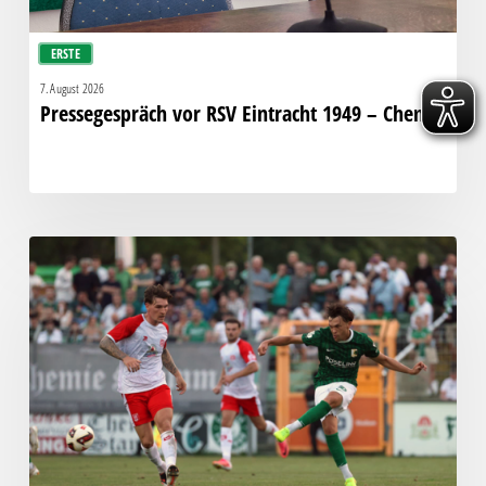
ERSTE
7. August 2026
Pressegespräch vor RSV Eintracht 1949 – Chemie
Bittere
Pleite:
Chemie
kassiert
späten
Knockout
gegen
Halle