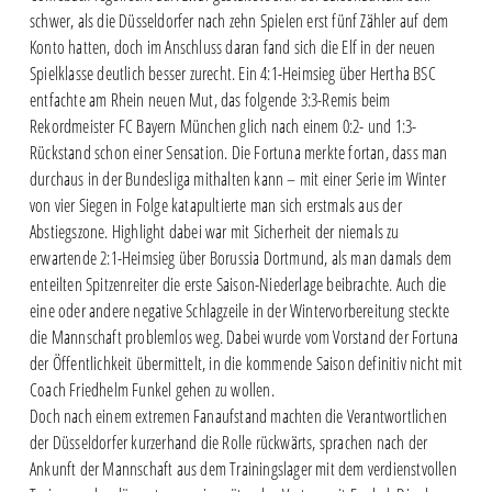
schwer, als die Düsseldorfer nach zehn Spielen erst fünf Zähler auf dem
Konto hatten, doch im Anschluss daran fand sich die Elf in der neuen
Spielklasse deutlich besser zurecht. Ein 4:1-Heimsieg über Hertha BSC
entfachte am Rhein neuen Mut, das folgende 3:3-Remis beim
Rekordmeister FC Bayern München glich nach einem 0:2- und 1:3-
Rückstand schon einer Sensation. Die Fortuna merkte fortan, dass man
durchaus in der Bundesliga mithalten kann – mit einer Serie im Winter
von vier Siegen in Folge katapultierte man sich erstmals aus der
Abstiegszone. Highlight dabei war mit Sicherheit der niemals zu
erwartende 2:1-Heimsieg über Borussia Dortmund, als man damals dem
enteilten Spitzenreiter die erste Saison-Niederlage beibrachte. Auch die
eine oder andere negative Schlagzeile in der Wintervorbereitung steckte
die Mannschaft problemlos weg. Dabei wurde vom Vorstand der Fortuna
der Öffentlichkeit übermittelt, in die kommende Saison definitiv nicht mit
Coach Friedhelm Funkel gehen zu wollen.
Doch nach einem extremen Fanaufstand machten die Verantwortlichen
der Düsseldorfer kurzerhand die Rolle rückwärts, sprachen nach der
Ankunft der Mannschaft aus dem Trainingslager mit dem verdienstvollen