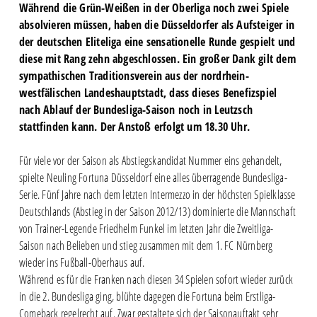
Während die Grün-Weißen in der Oberliga noch zwei Spiele
absolvieren müssen, haben die Düsseldorfer als Aufsteiger in
der deutschen Eliteliga eine sensationelle Runde gespielt und
diese mit Rang zehn abgeschlossen. Ein großer Dank gilt dem
sympathischen Traditionsverein aus der nordrhein-
westfälischen Landeshauptstadt, dass dieses Benefizspiel
nach Ablauf der Bundesliga-Saison noch in Leutzsch
stattfinden kann. Der Anstoß erfolgt um 18.30 Uhr.
Für viele vor der Saison als Abstiegskandidat Nummer eins gehandelt,
spielte Neuling Fortuna Düsseldorf eine alles überragende Bundesliga-
Serie. Fünf Jahre nach dem letzten Intermezzo in der höchsten Spielklasse
Deutschlands (Abstieg in der Saison 2012/13) dominierte die Mannschaft
von Trainer-Legende Friedhelm Funkel im letzten Jahr die Zweitliga-
Saison nach Belieben und stieg zusammen mit dem 1. FC Nürnberg
wieder ins Fußball-Oberhaus auf.
Während es für die Franken nach diesen 34 Spielen sofort wieder zurück
in die 2. Bundesliga ging, blühte dagegen die Fortuna beim Erstliga-
Comeback regelrecht auf. Zwar gestaltete sich der Saisonauftakt sehr