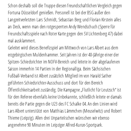
Schon deshalb soll die Truppe diesen freundschaftlichen Vergleich gegen
Fortuna Düsseldorf genießen. Personell ist bei der BSG außer den
Langzeitverletzten Lars Schmidt, Sebastian Berg und Florian Kirstein alles
an Deck, wenn man den rotgesperrten Andy Wendschuch (Sperre für
Freundschaftsspiele nach Roter Karte gegen den SV Lichtenberg 47) dabei
mal ausklammert.
Geleitet wird dieses Benefizspiel am Mittwoch von Lars Albert aus dem
erzgebirgischen Muldenhammer. Seit Jahren ist der 40-Jährige einer der
Spitzen-Schiedsrichter im NOFV-Bereich und leitete in der abgelaufenen
Saison immerhin 14 Partien in der Regionalliga. Beim Sächsischen
Fußball-Verband ist Albert zusätzlich Mitglied im von Harald Sather
geführten Schiedsrichter-Ausschuss und dort für den Bereich
Öffentlichkeitsarbeit zuständig. Die Kampagne „Flutlicht für Leutzsch“ ist
für den Referee ebenfalls keine Unbekannte, schließlich leitete er damals
bereits die Partie gegen die U23 des FC Schalke 04. An den Linien wird
Lars Albert unterstützt von Matthias Lämmchen (Meuselwitz) und Robert
Thieme (Leipzig). Allen drei Unparteiischen wünschen wir ebenso
angenehme 90 Minuten im Leipziger Alfred-Kunze-Sportpark.