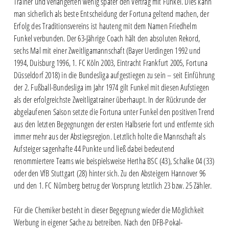
Trainer und verlängerten wenig später den Vertrag mit Funkel. Dies kann
man sicherlich als beste Entscheidung der Fortuna geltend machen, der
Erfolg des Traditionsvereins ist hauteng mit dem Namen Friedhelm
Funkel verbunden. Der 63-Jährige Coach hält den absoluten Rekord,
sechs Mal mit einer Zweitligamannschaft (Bayer Uerdingen 1992 und
1994, Duisburg 1996, 1. FC Köln 2003, Eintracht Frankfurt 2005, Fortuna
Düsseldorf 2018) in die Bundesliga aufgestiegen zu sein – seit Einführung
der 2. Fußball-Bundesliga im Jahr 1974 gilt Funkel mit diesen Aufstiegen
als der erfolgreichste Zweitligatrainer überhaupt. In der Rückrunde der
abgelaufenen Saison setzte die Fortuna unter Funkel den positiven Trend
aus den letzten Begegnungen der ersten Halbserie fort und entfernte sich
immer mehr aus der Abstiegsregion. Letztlich holte die Mannschaft als
Aufsteiger sagenhafte 44 Punkte und ließ dabei bedeutend
renommiertere Teams wie beispielsweise Hertha BSC (43), Schalke 04 (33)
oder den VfB Stuttgart (28) hinter sich. Zu den Absteigern Hannover 96
und den 1. FC Nürnberg betrug der Vorsprung letztlich 23 bzw. 25 Zähler.
Für die Chemiker besteht in dieser Begegnung wieder die Möglichkeit
Werbung in eigener Sache zu betreiben. Nach den DFB-Pokal-