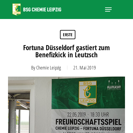
Skip
Menu
to
main
Close
content
Menu
ERSTE
Fortuna Düsseldorf gastiert zum
Benefizkick in Leutzsch
By
Chemie Leipzig
21. Mai 2019