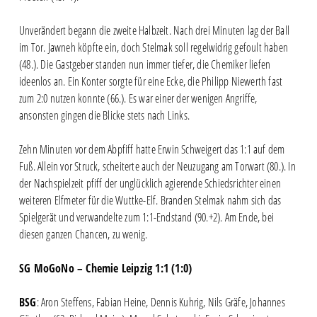
Unverändert begann die zweite Halbzeit. Nach drei Minuten lag der Ball
im Tor. Jawneh köpfte ein, doch Stelmak soll regelwidrig gefoult haben
(48.). Die Gastgeber standen nun immer tiefer, die Chemiker liefen
ideenlos an. Ein Konter sorgte für eine Ecke, die Philipp Niewerth fast
zum 2:0 nutzen konnte (66.). Es war einer der wenigen Angriffe,
ansonsten gingen die Blicke stets nach Links.
Zehn Minuten vor dem Abpfiff hatte Erwin Schweigert das 1:1 auf dem
Fuß. Allein vor Struck, scheiterte auch der Neuzugang am Torwart (80.). In
der Nachspielzeit pfiff der unglücklich agierende Schiedsrichter einen
weiteren Elfmeter für die Wuttke-Elf. Branden Stelmak nahm sich das
Spielgerät und verwandelte zum 1:1-Endstand (90.+2). Am Ende, bei
diesen ganzen Chancen, zu wenig.
SG MoGoNo – Chemie Leipzig 1:1 (1:0)
BSG
: Aron Steffens, Fabian Heine, Dennis Kuhrig, Nils Gräfe, Johannes