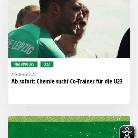
sucht
Co-
Trainer
für
die
U23
NACHWUCHS
U23
2. September 2025
Ab sofort: Chemie sucht Co-Trainer für die U23
Alle
Spiele
in