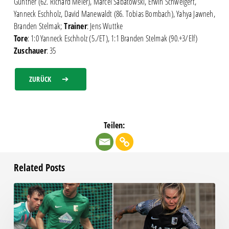
Günther (62. Richard Meier), Marcel Sabatowski, Erwin Schweigert,
Yanneck Eschholz, David Manewaldt (86. Tobias Bombach), Yahya Jawneh,
Branden Stelmak;
Trainer
: Jens Wuttke
Tore
: 1:0 Yanneck Eschholz (5./ET), 1:1 Branden Stelmak (90.+3/Elf)
Zuschauer
: 35
ZURÜCK
Teilen:
Related Posts
Spielfreies
Wochenende?
Keineswegs!
Alle