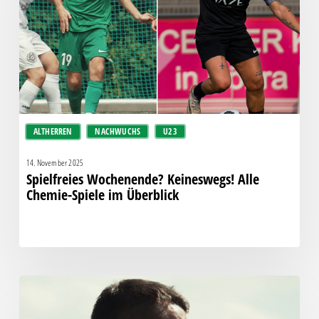
Chemie-
Spiele
im
Überblick
ALTHERREN
NACHWUCHS
U23
14. November 2025
Spielfreies Wochenende? Keineswegs! Alle
Chemie-Spiele im Überblick
Ab
sofort:
Chemie