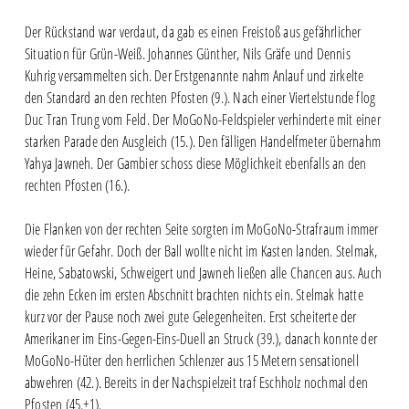
Der Rückstand war verdaut, da gab es einen Freistoß aus gefährlicher
Situation für Grün-Weiß. Johannes Günther, Nils Gräfe und Dennis
Kuhrig versammelten sich. Der Erstgenannte nahm Anlauf und zirkelte
den Standard an den rechten Pfosten (9.). Nach einer Viertelstunde flog
Duc Tran Trung vom Feld. Der MoGoNo-Feldspieler verhinderte mit einer
starken Parade den Ausgleich (15.). Den fälligen Handelfmeter übernahm
Yahya Jawneh. Der Gambier schoss diese Möglichkeit ebenfalls an den
rechten Pfosten (16.).
Die Flanken von der rechten Seite sorgten im MoGoNo-Strafraum immer
wieder für Gefahr. Doch der Ball wollte nicht im Kasten landen. Stelmak,
Heine, Sabatowski, Schweigert und Jawneh ließen alle Chancen aus. Auch
die zehn Ecken im ersten Abschnitt brachten nichts ein. Stelmak hatte
kurz vor der Pause noch zwei gute Gelegenheiten. Erst scheiterte der
Amerikaner im Eins-Gegen-Eins-Duell an Struck (39.), danach konnte der
MoGoNo-Hüter den herrlichen Schlenzer aus 15 Metern sensationell
abwehren (42.). Bereits in der Nachspielzeit traf Eschholz nochmal den
Pfosten (45.+1).