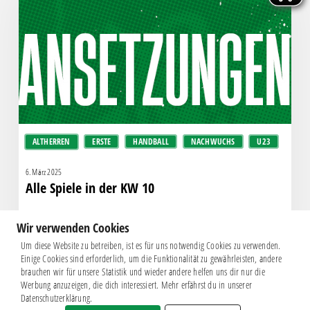
der
KW
10
ALTHERREN
ERSTE
HANDBALL
NACHWUCHS
U23
6. März 2025
Alle Spiele in der KW 10
Wir verwenden Cookies
Um diese Website zu betreiben, ist es für uns notwendig Cookies zu verwenden.
Einige Cookies sind erforderlich, um die Funktionalität zu gewährleisten, andere
brauchen wir für unsere Statistik und wieder andere helfen uns dir nur die
Werbung anzuzeigen, die dich interessiert. Mehr erfährst du in unserer
Datenschutzerklärung.