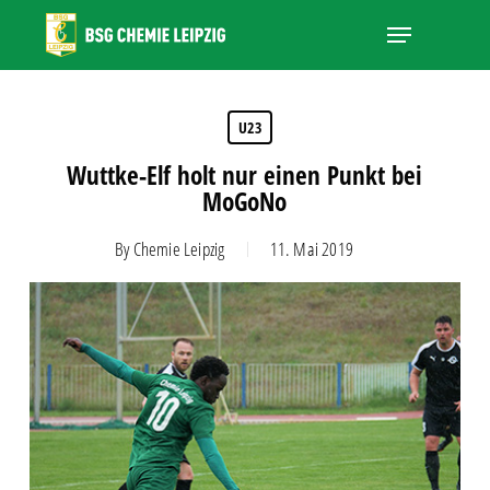
Skip
Menu
to
main
Close
content
Menu
U23
Wuttke-Elf holt nur einen Punkt bei
MoGoNo
By
Chemie Leipzig
11. Mai 2019