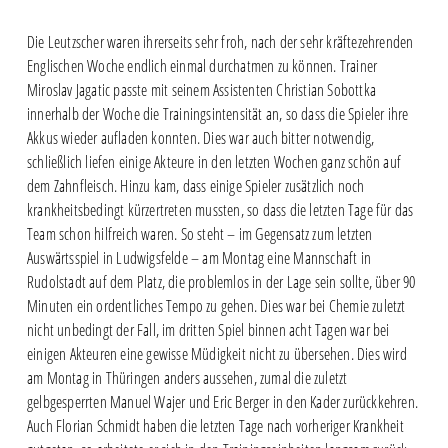
Die Leutzscher waren ihrerseits sehr froh, nach der sehr kräftezehrenden
Englischen Woche endlich einmal durchatmen zu können. Trainer
Miroslav Jagatic passte mit seinem Assistenten Christian Sobottka
innerhalb der Woche die Trainingsintensität an, so dass die Spieler ihre
Akkus wieder aufladen konnten. Dies war auch bitter notwendig,
schließlich liefen einige Akteure in den letzten Wochen ganz schön auf
dem Zahnfleisch. Hinzu kam, dass einige Spieler zusätzlich noch
krankheitsbedingt kürzertreten mussten, so dass die letzten Tage für das
Team schon hilfreich waren. So steht – im Gegensatz zum letzten
Auswärtsspiel in Ludwigsfelde – am Montag eine Mannschaft in
Rudolstadt auf dem Platz, die problemlos in der Lage sein sollte, über 90
Minuten ein ordentliches Tempo zu gehen. Dies war bei Chemie zuletzt
nicht unbedingt der Fall, im dritten Spiel binnen acht Tagen war bei
einigen Akteuren eine gewisse Müdigkeit nicht zu übersehen. Dies wird
am Montag in Thüringen anders aussehen, zumal die zuletzt
gelbgesperrten Manuel Wajer und Eric Berger in den Kader zurückkehren.
Auch Florian Schmidt haben die letzten Tage nach vorheriger Krankheit