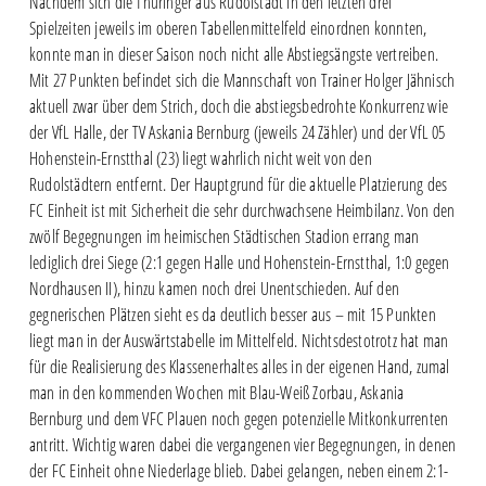
Nachdem sich die Thüringer aus Rudolstadt in den letzten drei
Spielzeiten jeweils im oberen Tabellenmittelfeld einordnen konnten,
konnte man in dieser Saison noch nicht alle Abstiegsängste vertreiben.
Mit 27 Punkten befindet sich die Mannschaft von Trainer Holger Jähnisch
aktuell zwar über dem Strich, doch die abstiegsbedrohte Konkurrenz wie
der VfL Halle, der TV Askania Bernburg (jeweils 24 Zähler) und der VfL 05
Hohenstein-Ernstthal (23) liegt wahrlich nicht weit von den
Rudolstädtern entfernt. Der Hauptgrund für die aktuelle Platzierung des
FC Einheit ist mit Sicherheit die sehr durchwachsene Heimbilanz. Von den
zwölf Begegnungen im heimischen Städtischen Stadion errang man
lediglich drei Siege (2:1 gegen Halle und Hohenstein-Ernstthal, 1:0 gegen
Nordhausen II), hinzu kamen noch drei Unentschieden. Auf den
gegnerischen Plätzen sieht es da deutlich besser aus – mit 15 Punkten
liegt man in der Auswärtstabelle im Mittelfeld. Nichtsdestotrotz hat man
für die Realisierung des Klassenerhaltes alles in der eigenen Hand, zumal
man in den kommenden Wochen mit Blau-Weiß Zorbau, Askania
Bernburg und dem VFC Plauen noch gegen potenzielle Mitkonkurrenten
antritt. Wichtig waren dabei die vergangenen vier Begegnungen, in denen
der FC Einheit ohne Niederlage blieb. Dabei gelangen, neben einem 2:1-