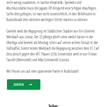
recht wenig zusammen, in Sachen Kreativität, Spielwitz und
Abschlussstärke muss die Jagatic-Elf dringend eine Schippe drauflegen.
Sollte dies gelingen, ist man recht zuversichtlich, in den 90 Minuten in
Rudoldstadt den nächsten wichtigen Schritt machen zu können.
Geleitet wird die Begegnung im Städtischen Stadion von Eric-Dominic
Weisbach aus Leuna. Der 22-jährige pfeift seine zweite Saison in der
Oberliga und kommt am Montag schon auf seinen achten Einsatz in der
Südstaffel. Zuletzt leitete Weisbach die Begegnung zwischen dem FC Carl
Zeiss Jena II gegen den VFC Plauen (3:0). Unterstützt wird er von Tristan
Tauché (Bennstedt) und Max Grünwoldt (Leuna).
Wir freuen uns auf eine spannende Partie in Rudolstadt!
ZURÜCK
Teilen: