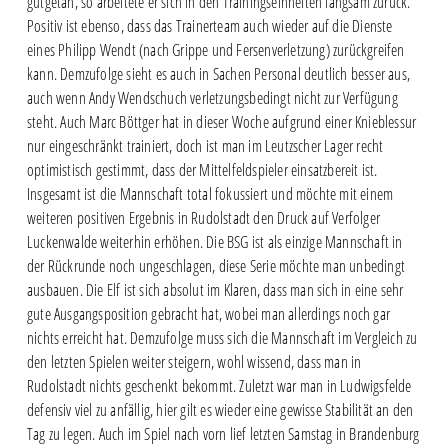
gutgetan, so arbeitete er sich in den Trainingseinheiten langsam zurück.
Positiv ist ebenso, dass das Trainerteam auch wieder auf die Dienste
eines Philipp Wendt (nach Grippe und Fersenverletzung) zurückgreifen
kann. Demzufolge sieht es auch in Sachen Personal deutlich besser aus,
auch wenn Andy Wendschuch verletzungsbedingt nicht zur Verfügung
steht. Auch Marc Böttger hat in dieser Woche aufgrund einer Knieblessur
nur eingeschränkt trainiert, doch ist man im Leutzscher Lager recht
optimistisch gestimmt, dass der Mittelfeldspieler einsatzbereit ist.
Insgesamt ist die Mannschaft total fokussiert und möchte mit einem
weiteren positiven Ergebnis in Rudolstadt den Druck auf Verfolger
Luckenwalde weiterhin erhöhen. Die BSG ist als einzige Mannschaft in
der Rückrunde noch ungeschlagen, diese Serie möchte man unbedingt
ausbauen. Die Elf ist sich absolut im Klaren, dass man sich in eine sehr
gute Ausgangsposition gebracht hat, wobei man allerdings noch gar
nichts erreicht hat. Demzufolge muss sich die Mannschaft im Vergleich zu
den letzten Spielen weiter steigern, wohl wissend, dass man in
Rudolstadt nichts geschenkt bekommt. Zuletzt war man in Ludwigsfelde
defensiv viel zu anfällig, hier gilt es wieder eine gewisse Stabilität an den
Tag zu legen. Auch im Spiel nach vorn lief letzten Samstag in Brandenburg