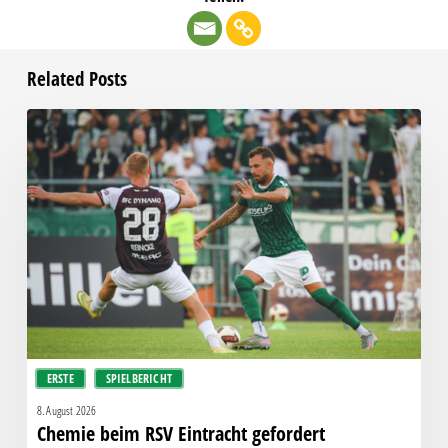
Related Posts
Chemie
beim
RSV
Eintracht
gefordert
ERSTE
SPIELBERICHT
8. August 2026
Chemie beim RSV Eintracht gefordert