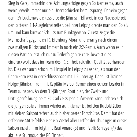
Sieg in Gera, immerhin drei Achtungserfolge gegen Spitzenteams, auch
wenn jeweils immer nur ein Unentschieden heraussprang. Daheim gegen
den FSV Luckenwalde kassierte die Jähnisch-Elf weit in der Nachspielzeit
den bitteren 1:1-Ausgleichstreffer, bei Inter Leipzig drehte man den Spieß
um und kam kurz vor Schluss zum Punktgewinn. Zuletzt zeigte die
Mannschaft gegen den FC Eilenburg Moral und errang nach einem
zweimaligen Rückstand immerhin noch ein 2:2-Remis. Auch wenn es in
diesen Partien letztlich nur zu Teilerfolgen reichte, beweist dies
eindrucksvoll, dass im Team des FC Einheit reichlich Qualität vorhanden
ist. Dies war auch schon im Hinspiel in Leipzig zu sehen, als man den
Chemikern erst in der Schlussphase mit 1:2 unterlag. Dabei ist Trainer
Holger Jähnisch froh, mit Kapitän Marco Riemer einen echten Leader im
Team zu haben. An dem 31-jährigen Routinier, der Zweit- und
Drittligaerfahrung beim FC Carl Zeiss Jena aufweisen kann, richten sich
die jungen Spieler immer wieder auf. Riemer ist bei den Rudolstädtern
mit sieben Saisontreffern auch bisher bester Torschütze. Damit hat der
defensive Mittelfeldspieler ein Viertel aller Treffer der Thüringer in dieser
Saison erzielt, ihm folgt mit Raul Amaro (5) und Patrik Schlegel (4) das
aktuelle Sturmduo des FC Einheit.