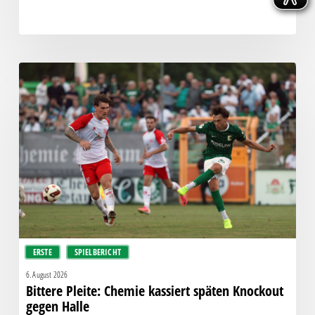
Bittere
Pleite:
Chemie
kassiert
späten
Knockout
gegen
Halle
ERSTE
SPIELBERICHT
6. August 2026
Bittere Pleite: Chemie kassiert späten Knockout
gegen Halle