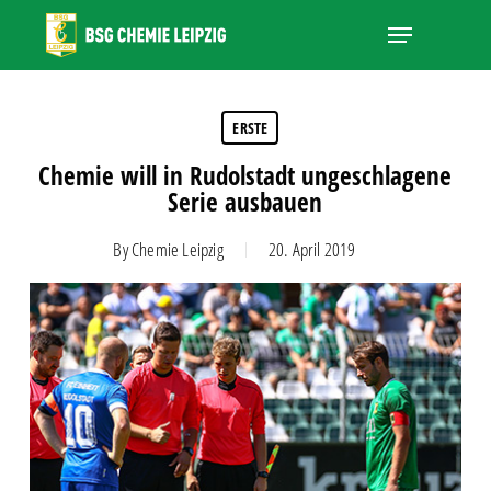
Skip
Menu
to
main
Close
content
Menu
ERSTE
Chemie will in Rudolstadt ungeschlagene
Serie ausbauen
By
Chemie Leipzig
20. April 2019