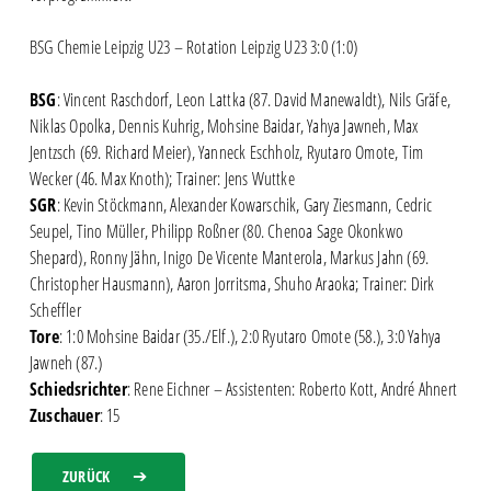
BSG Chemie Leipzig U23 – Rotation Leipzig U23 3:0 (1:0)
BSG
: Vincent Raschdorf, Leon Lattka (87. David Manewaldt), Nils Gräfe,
Niklas Opolka, Dennis Kuhrig, Mohsine Baidar, Yahya Jawneh, Max
Jentzsch (69. Richard Meier), Yanneck Eschholz, Ryutaro Omote, Tim
Wecker (46. Max Knoth); Trainer: Jens Wuttke
SGR
: Kevin Stöckmann, Alexander Kowarschik, Gary Ziesmann, Cedric
Seupel, Tino Müller, Philipp Roßner (80. Chenoa Sage Okonkwo
Shepard), Ronny Jähn, Inigo De Vicente Manterola, Markus Jahn (69.
Christopher Hausmann), Aaron Jorritsma, Shuho Araoka; Trainer: Dirk
Scheffler
Tore
: 1:0 Mohsine Baidar (35./Elf.), 2:0 Ryutaro Omote (58.), 3:0 Yahya
Jawneh (87.)
Schiedsrichter
: Rene Eichner – Assistenten: Roberto Kott, André Ahnert
Zuschauer
: 15
ZURÜCK