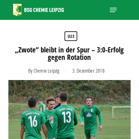
Skip
Menu
to
main
Close
content
Menu
U23
„Zwote“ bleibt in der Spur – 3:0-Erfolg
gegen Rotation
By
Chemie Leipzig
3. Dezember 2018