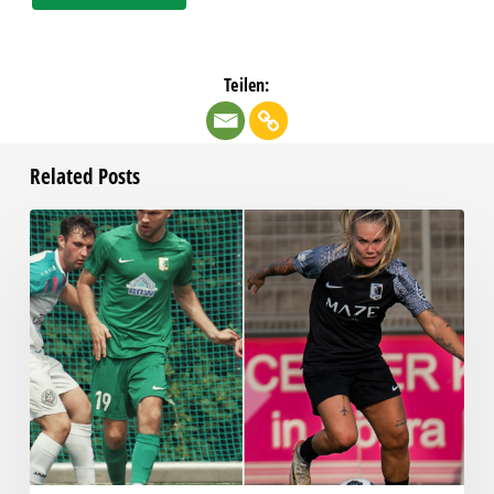
Teilen:
Related Posts
Spielfreies
Wochenende?
Keineswegs!
Alle
Chemie-
Spiele
im
Überblick