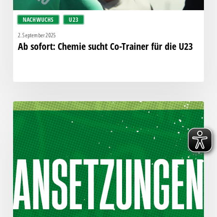
NACHWUCHS
U23
2. September 2025
Ab sofort: Chemie sucht Co-Trainer für die U23
Alle
Spiele
in
der
KW
10