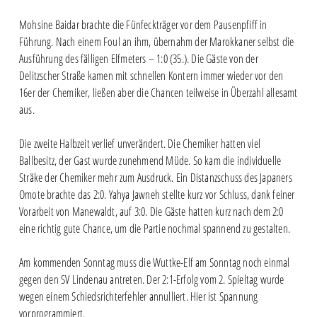
Mohsine Baidar brachte die Fünfeckträger vor dem Pausenpfiff in
Führung. Nach einem Foul an ihm, übernahm der Marokkaner selbst die
Ausführung des fälligen Elfmeters – 1:0 (35.). Die Gäste von der
Delitzscher Straße kamen mit schnellen Kontern immer wieder vor den
16er der Chemiker, ließen aber die Chancen teilweise in Überzahl allesamt
aus.
Die zweite Halbzeit verlief unverändert. Die Chemiker hatten viel
Ballbesitz, der Gast wurde zunehmend Müde. So kam die individuelle
Sträke der Chemiker mehr zum Ausdruck. Ein Distanzschuss des Japaners
Omote brachte das 2:0. Yahya Jawneh stellte kurz vor Schluss, dank feiner
Vorarbeit von Manewaldt, auf 3:0. Die Gäste hatten kurz nach dem 2:0
eine richtig gute Chance, um die Partie nochmal spannend zu gestalten.
Am kommenden Sonntag muss die Wuttke-Elf am Sonntag noch einmal
gegen den SV Lindenau antreten. Der 2:1-Erfolg vom 2. Spieltag wurde
wegen einem Schiedsrichterfehler annulliert. Hier ist Spannung
vorprogrammiert.